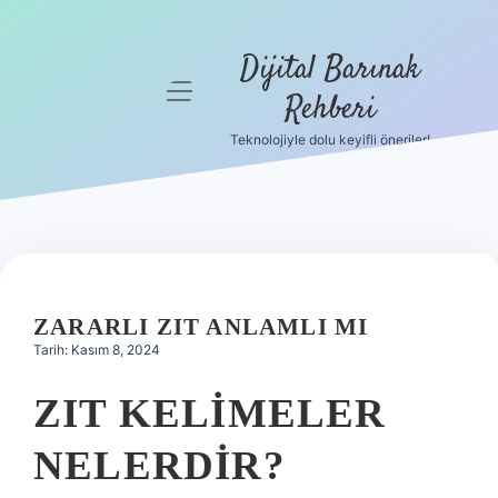
Dijital Barınak
menüyü
Rehberi
aç
Teknolojiyle dolu keyifli öneriler!
Anasayfa
Gizlilik
Politikası
Yasal Uyarı
ZARARLI ZIT ANLAMLI MI
Hakkımızda
Tarih: Kasım 8, 2024
ZIT KELIMELER
NELERDIR?