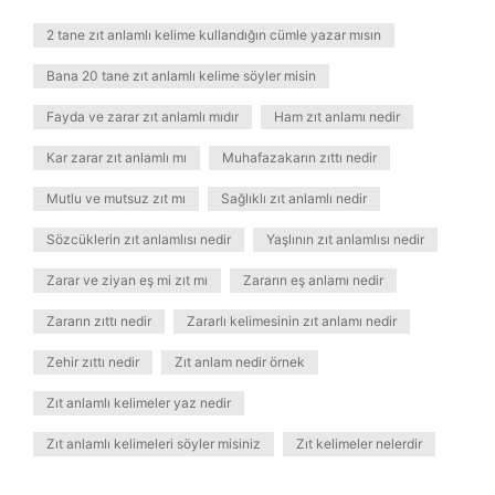
2 tane zıt anlamlı kelime kullandığın cümle yazar mısın
Bana 20 tane zıt anlamlı kelime söyler misin
Fayda ve zarar zıt anlamlı mıdır
Ham zıt anlamı nedir
Kar zarar zıt anlamlı mı
Muhafazakarın zıttı nedir
Mutlu ve mutsuz zıt mı
Sağlıklı zıt anlamlı nedir
Sözcüklerin zıt anlamlısı nedir
Yaşlının zıt anlamlısı nedir
Zarar ve ziyan eş mi zıt mı
Zararın eş anlamı nedir
Zararın zıttı nedir
Zararlı kelimesinin zıt anlamı nedir
Zehir zıttı nedir
Zıt anlam nedir örnek
Zıt anlamlı kelimeler yaz nedir
Zıt anlamlı kelimeleri söyler misiniz
Zıt kelimeler nelerdir