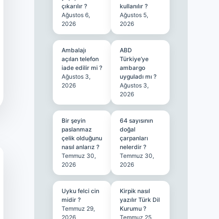
çıkarılır ?
kullanılır ?
Ağustos 6,
Ağustos 5,
2026
2026
Ambalajı
ABD
açılan telefon
Türkiye’ye
iade edilir mi ?
ambargo
Ağustos 3,
uyguladı mı ?
2026
Ağustos 3,
2026
Bir şeyin
64 sayısının
paslanmaz
doğal
çelik olduğunu
çarpanları
nasıl anlarız ?
nelerdir ?
Temmuz 30,
Temmuz 30,
2026
2026
Uyku felci cin
Kirpik nasıl
midir ?
yazılır Türk Dil
Temmuz 29,
Kurumu ?
2026
Temmuz 25,