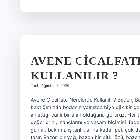
nasıl
çıkarılır
?
AVENE CICALFAT
KULLANILIR ?
Tarih: Ağustos 5, 2026
Avène Cicalfate Nerelerde Kullanılır? Beden, Ba
baktığımızda bedenin yalnızca biyolojik bir ge
anlattığı canlı bir alan olduğunu görürüz. Her
değerlerini, inançlarını ve yaşam biçimini ifad
günlük bakım alışkanlıklarına kadar pek çok d
taşır. Bazen bir yağ, bazen bir bitki özü, baze