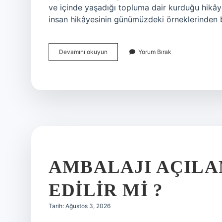
ve içinde yaşadığı topluma dair kurduğu hikâye
insan hikâyesinin günümüzdeki örneklerinden 
Avene
Devamını okuyun
Yorum Bırak
cicalfate
nerelerde
kullanılır
?
AMBALAJI AÇILA
EDILIR MI ?
Tarih: Ağustos 3, 2026