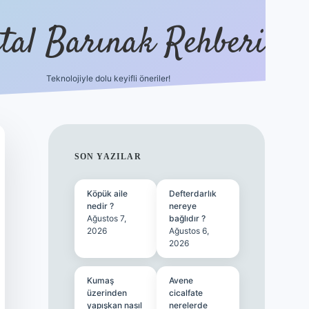
ital Barınak Rehberi
Teknolojiyle dolu keyifli öneriler!
hiltonbet güncel giriş
http
SIDEBAR
SON YAZILAR
Köpük aile
Defterdarlık
nedir ?
nereye
Ağustos 7,
bağlıdır ?
2026
Ağustos 6,
2026
Kumaş
Avene
üzerinden
cicalfate
yapışkan nasıl
nerelerde