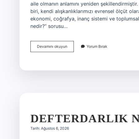
aile olmanın anlamını yeniden şekillendirmiştir
biri, kendi alışkanlıklarımızı evrensel ölçüt ol
ekonomi, coğrafya, inanç sistemi ve toplumsal 
nedir?” sorusu…
Köpük
Devamını okuyun
Yorum Bırak
aile
nedir
?
DEFTERDARLIK N
Tarih: Ağustos 6, 2026