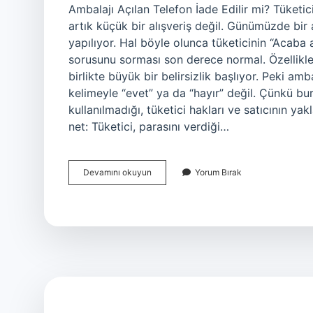
Ambalajı Açılan Telefon İade Edilir mi? Tüketi
artık küçük bir alışveriş değil. Günümüzde bir a
yapılıyor. Hal böyle olunca tüketicinin “Acab
sorusunu sorması son derece normal. Özellikle 
birlikte büyük bir belirsizlik başlıyor. Peki am
kelimeyle “evet” ya da “hayır” değil. Çünkü bur
kullanılmadığı, tüketici hakları ve satıcının 
net: Tüketici, parasını verdiği…
Ambalajı
Devamını okuyun
Yorum Bırak
açılan
telefon
iade
edilir
mi
?