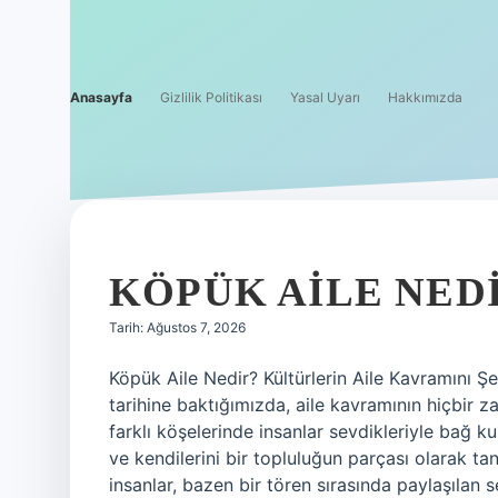
Anasayfa
Gizlilik Politikası
Yasal Uyarı
Hakkımızda
DIJITAL
BARINAK
KÖPÜK AILE NEDI
REHBERI
Tarih: Ağustos 7, 2026
YAZILAR
Köpük Aile Nedir? Kültürlerin Aile Kavramını Şe
tarihine baktığımızda, aile kavramının hiçbir
farklı köşelerinde insanlar sevdikleriyle bağ 
ve kendilerini bir topluluğun parçası olarak ta
insanlar, bazen bir tören sırasında paylaşılan 