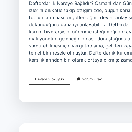
Defterdarlık Nereye Bağlıdır? Osmanlı’dan Gü
izlerini dikkatle takip ettiğimizde, bugün karşı
toplumların nasıl örgütlendiğini, devlet anlayışı
dokunduğunu daha iyi anlayabiliriz. Defterdar
kurum hiyerarşisini öğrenme isteği değildir; 
mali yönetim geleneğinin nasıl dönüştüğünü anla
sürdürebilmesi için vergi toplama, gelirleri k
temel bir mesele olmuştur. Defterdarlık kurum
karşılıklarından biri olarak ortaya çıkmış; za
Defterdarlık
Devamını okuyun
Yorum Bırak
nereye
bağlıdır
?