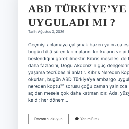
ABD TÜRKIYE’Y
UYGULADI MI ?
Tarih: Ağustos 3, 2026
Geçmişi anlamaya çalışmak bazen yalnızca esk
bugün hâlâ süren kırılmaların, korkuların ve aid
beslendiğini görebilmektir. Kıbrıs meselesi de
daha fazlasını, Doğu Akdeniz’in güç dengelerini
yaşama tecrübesini anlatır. Kıbrıs Nereden Ko
okurları, bugün ABD Türkiye’ye ambargo uyguladı
nereden koptu?” sorusu çoğu zaman yalnızca coğr
açıdan mesele çok daha katmanlıdır. Ada, yüzy
kaldı; her dönem…
ABD
Devamını okuyun
Yorum Bırak
Türkiye’ye
ambargo