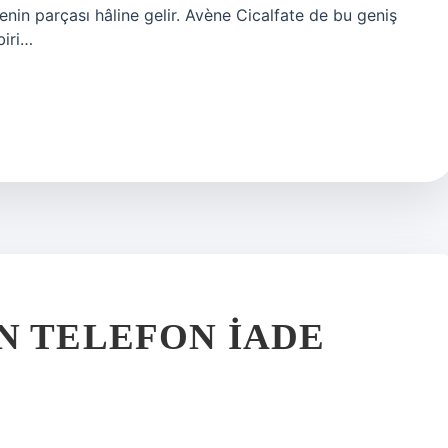
nin parçası hâline gelir. Avène Cicalfate de bu geniş
biri…
N TELEFON IADE