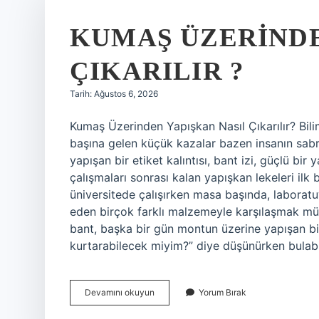
KUMAŞ ÜZERINDE
ÇIKARILIR ?
Tarih: Ağustos 6, 2026
Kumaş Üzerinden Yapışkan Nasıl Çıkarılır? Bilim
başına gelen küçük kazalar bazen insanın sabrın
yapışan bir etiket kalıntısı, bant izi, güçlü bir
çalışmaları sonrası kalan yapışkan lekeleri ilk 
üniversitede çalışırken masa başında, labora
eden birçok farklı malzemeyle karşılaşmak müm
bant, başka bir gün montun üzerine yapışan bir 
kurtarabilecek miyim?” diye düşünürken bulab
Kumaş
Devamını okuyun
Yorum Bırak
üzerinden
yapışkan