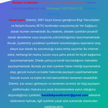
Reklam ve İletişim:
E-mail:
backlinkpaneli@gmail.com
Teams:
forumhizmeti@gmail.com
Whatsapp: 0262 606 0 726
Telegram:
@karabul
Yasal Uyarı:
Sitemiz, 5651 Sayılı Kanun gereğince Bilgi Teknolojileri
ve İletişim Kurumu (BTK) tarafından onaylanmış bir Yer Sağlayıcı
olarak hizmet vermektedir. Bu nedenle, sitedeki içerikleri proaktif
olarak denetleme veya araştırma yükümlülüğümüz bulunmamaktadır.
Ancak, üyelerimiz yazdıkları içeriklerin sorumluluğunu taşımakta olup,
siteye üye olarak bu sorumluluğu kabul etmiş sayılırlar. Bu internet
sitesi, herhangi bir marka, kurum veya şahıs şirketi ile hiçbir bağlantısı
bulunmamaktadır. Sitede yalnızca kendi hazırladığımız makaleler
paylaşılmaktadır. Burada yer alan içerikler haber niteliği taşımamakta
olup, gerçek kurum ve kişiler hakkında paylaşım yapılmamaktadır.
Gerçek kurum ve kişiler ile isim benzerlikleri tamamen tesadüfidir.
Sitemiz, kar amacı gütmeyen ve tamamen ücretsiz bir bilgi paylaşım
platformudur. Hukuka ve yasal düzenlemelere aykırı olduğunu
düşündüğünüz içerikleri,
backlinkpanelicomtr@gmail.com
adresine
bildirmeniz halinde, ilgili içerikler yasal süre içerisinde sitemizden
kaldırılacaktır.