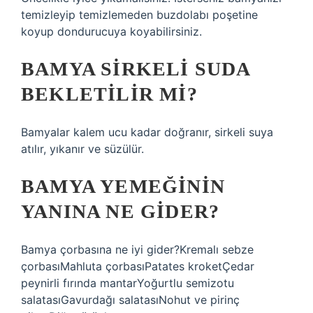
temizleyip temizlemeden buzdolabı poşetine
koyup dondurucuya koyabilirsiniz.
BAMYA SIRKELI SUDA
BEKLETILIR MI?
Bamyalar kalem ucu kadar doğranır, sirkeli suya
atılır, yıkanır ve süzülür.
BAMYA YEMEĞININ
YANINA NE GIDER?
Bamya çorbasına ne iyi gider?Kremalı sebze
çorbasıMahluta çorbasıPatates kroketÇedar
peynirli fırında mantarYoğurtlu semizotu
salatasıGavurdağı salatasıNohut ve pirinç