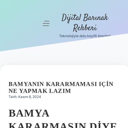
Dijital Barınak
menüyü
Rehberi
aç
Teknolojiyle dolu keyifli öneriler!
Anasayfa
Gizlilik
Politikası
Yasal Uyarı
BAMYANIN KARARMAMASI IÇIN
Hakkımızda
NE YAPMAK LAZIM
Tarih: Kasım 8, 2024
BAMYA
KARARMASIN DIYE