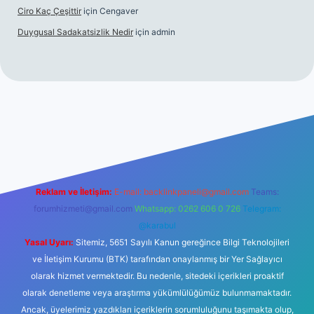
Ciro Kaç Çeşittir
için
Cengaver
Duygusal Sadakatsizlik Nedir
için
admin
.org
Reklam ve İletişim:
E-mail:
backlinkpaneli@gmail.com
Teams:
forumhizmeti@gmail.com
Whatsapp: 0262 606 0 726
Telegram:
@karabul
Yasal Uyarı:
Sitemiz, 5651 Sayılı Kanun gereğince Bilgi Teknolojileri
ve İletişim Kurumu (BTK) tarafından onaylanmış bir Yer Sağlayıcı
olarak hizmet vermektedir. Bu nedenle, sitedeki içerikleri proaktif
olarak denetleme veya araştırma yükümlülüğümüz bulunmamaktadır.
Ancak, üyelerimiz yazdıkları içeriklerin sorumluluğunu taşımakta olup,