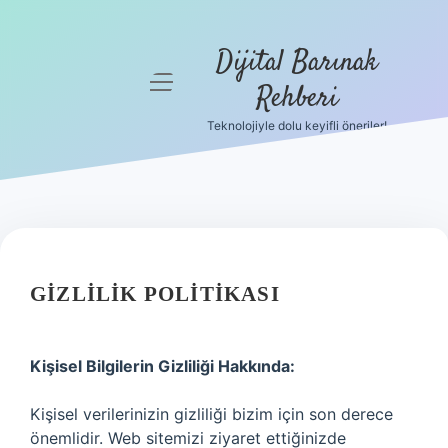
Dijital Barınak
menüyü
Rehberi
aç
Teknolojiyle dolu keyifli öneriler!
Anasayfa
Gizlilik
Politikası
Yasal Uyarı
GIZLILIK POLITIKASI
Hakkımızda
Kişisel Bilgilerin Gizliliği Hakkında:
Kişisel verilerinizin gizliliği bizim için son derece
önemlidir. Web sitemizi ziyaret ettiğinizde