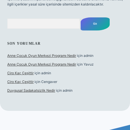
ilgili içerikler yasal süre içerisinde sitemizden kaldırılacaktır.
Arama
SON YORUMLAR
Anne Çocuk Oyun Merkezi Programı Nedir
için
admin
Anne Çocuk Oyun Merkezi Programı Nedir
için
Yavuz
Ciro Kaç Çeşittir
için
admin
Ciro Kaç Çeşittir
için
Cengaver
Duygusal Sadakatsizlik Nedir
için
admin
iriş
https://www.betexper.xyz/
elexbetgiris.org