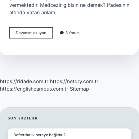
vermektedir. Medcezir gibisin ne demek? ifadesinin
altında yatan anlam,…
Medcezir
Devamını okuyun
8 Yorum
gibisin
ne
demek
https://ridade.com.tr
https://netdry.com.tr
https://englishcampus.com.tr
Sitemap
SIDEBAR
SON YAZILAR
Defterdarlık nereye bağlıdır ?