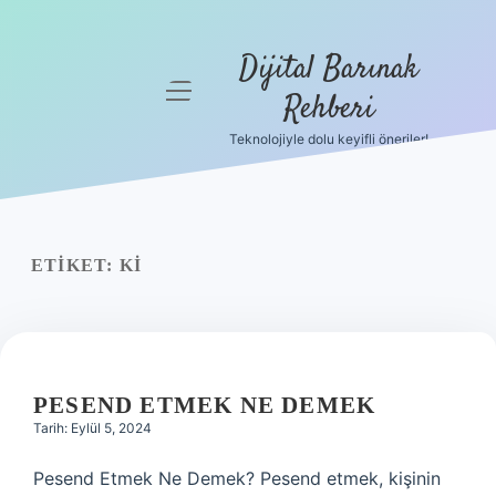
Dijital Barınak
menüyü
Rehberi
aç
Teknolojiyle dolu keyifli öneriler!
Anasayfa
Gizlilik
Politikası
ETIKET:
KI
Yasal Uyarı
Hakkımızda
PESEND ETMEK NE DEMEK
Tarih: Eylül 5, 2024
Pesend Etmek Ne Demek? Pesend etmek, kişinin