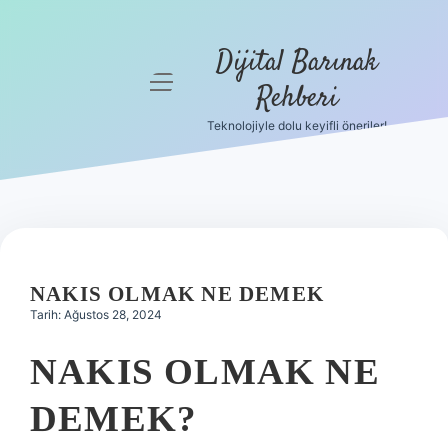
Dijital Barınak
menüyü
Rehberi
aç
Teknolojiyle dolu keyifli öneriler!
Anasayfa
Gizlilik
Politikası
Yasal Uyarı
NAKIS OLMAK NE DEMEK
Hakkımızda
Tarih: Ağustos 28, 2024
NAKIS OLMAK NE
DEMEK?