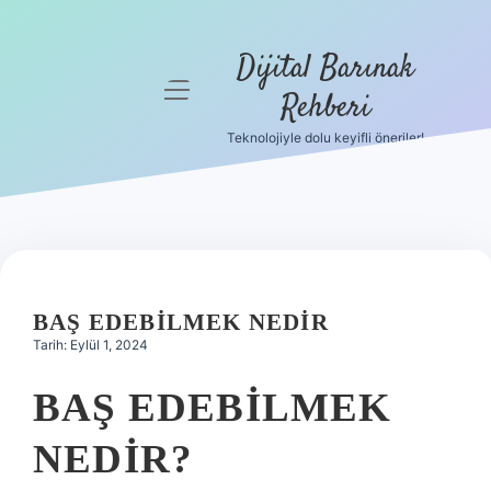
Dijital Barınak
menüyü
Rehberi
aç
Teknolojiyle dolu keyifli öneriler!
Anasayfa
Gizlilik
Politikası
Yasal Uyarı
BAŞ EDEBILMEK NEDIR
Hakkımızda
Tarih: Eylül 1, 2024
BAŞ EDEBILMEK
NEDIR?