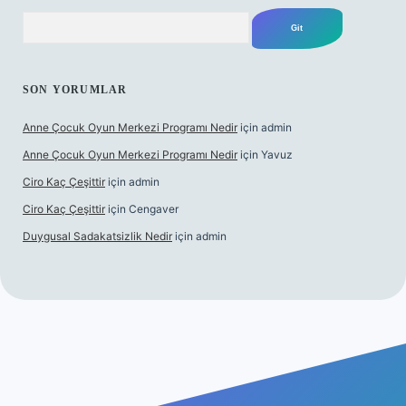
Arama
SON YORUMLAR
Anne Çocuk Oyun Merkezi Programı Nedir
için
admin
Anne Çocuk Oyun Merkezi Programı Nedir
için
Yavuz
Ciro Kaç Çeşittir
için
admin
Ciro Kaç Çeşittir
için
Cengaver
Duygusal Sadakatsizlik Nedir
için
admin
ttps://www.betexper.xyz/
elexbetgiris.org