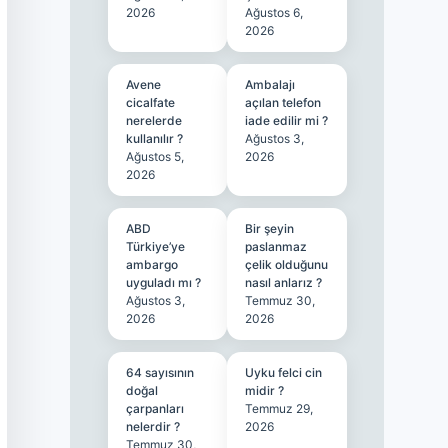
2026
Ağustos 6,
2026
Avene
Ambalajı
cicalfate
açılan telefon
nerelerde
iade edilir mi ?
kullanılır ?
Ağustos 3,
Ağustos 5,
2026
2026
ABD
Bir şeyin
Türkiye’ye
paslanmaz
ambargo
çelik olduğunu
uyguladı mı ?
nasıl anlarız ?
Ağustos 3,
Temmuz 30,
2026
2026
64 sayısının
Uyku felci cin
doğal
midir ?
çarpanları
Temmuz 29,
nelerdir ?
2026
Temmuz 30,