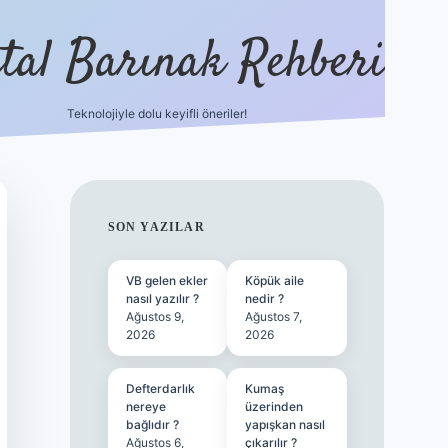
ital Barınak Rehberi
Teknolojiyle dolu keyifli öneriler!
hiltonbet güncel giriş
htt
SIDEBAR
SON YAZILAR
VB gelen ekler
Köpük aile
nasıl yazılır ?
nedir ?
Ağustos 9,
Ağustos 7,
2026
2026
Defterdarlık
Kumaş
nereye
üzerinden
bağlıdır ?
yapışkan nasıl
Ağustos 6,
çıkarılır ?