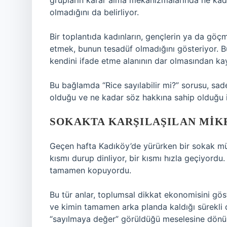
grupların karar alma mekanizmalarında ne kada
olmadığını da belirliyor.
Bir toplantıda kadınların, gençlerin ya da gö
etmek, bunun tesadüf olmadığını gösteriyor. 
kendini ifade etme alanının dar olmasından ka
Bu bağlamda “Rice sayılabilir mi?” sorusu, sade
olduğu ve ne kadar söz hakkına sahip olduğu ile
SOKAKTA KARŞILAŞILAN MIK
Geçen hafta Kadıköy’de yürürken bir sokak müzis
kısmı durup dinliyor, bir kısmı hızla geçiyordu
tamamen kopuyordu.
Bu tür anlar, toplumsal dikkat ekonomisini gös
ve kimin tamamen arka planda kaldığı sürekli de
“sayılmaya değer” görüldüğü meselesine dönü