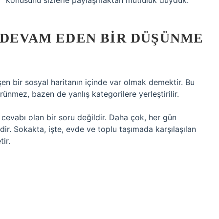
mi” konusunu sizlerle paylaşmaktan mutluluk duyduk.
 DEVAM EDEN BIR DÜŞÜNME
şen bir sosyal haritanın içinde var olmak demektir. Bu
ünmez, bazen de yanlış kategorilere yerleştirilir.
r cevabı olan bir soru değildir. Daha çok, her gün
r. Sokakta, işte, evde ve toplu taşımada karşılaşılan
ir.