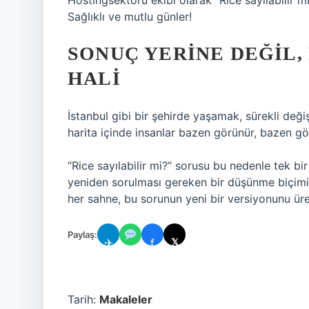
Hostingsektoru ekibi olarak “Rice sayılabilir 
Sağlıklı ve mutlu günler!
SONUÇ YERINE DEĞIL,
HALI
İstanbul gibi bir şehirde yaşamak, sürekli deği
harita içinde insanlar bazen görünür, bazen gör
“Rice sayılabilir mi?” sorusu bu nedenle tek bi
yeniden sorulması gereken bir düşünme biçimidi
her sahne, bu sorunun yeni bir versiyonunu üret
Paylaş:
✈
f
𝕏
Tarih:
Makaleler