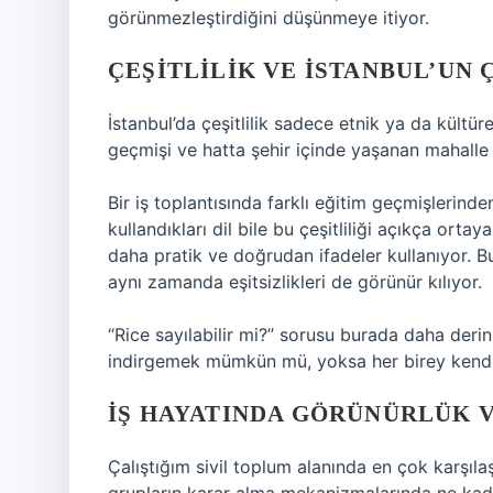
görünmezleştirdiğini düşünmeye itiyor.
ÇEŞITLILIK VE İSTANBUL’UN 
İstanbul’da çeşitlilik sadece etnik ya da kültürel 
geçmişi ve hatta şehir içinde yaşanan mahalle ay
Bir iş toplantısında farklı eğitim geçmişlerin
kullandıkları dil bile bu çeşitliliği açıkça ort
daha pratik ve doğrudan ifadeler kullanıyor. Bu
aynı zamanda eşitsizlikleri de görünür kılıyor.
“Rice sayılabilir mi?” sorusu burada daha derin
indirgemek mümkün mü, yoksa her birey kendi
İŞ HAYATINDA GÖRÜNÜRLÜK V
Çalıştığım sivil toplum alanında en çok karşıla