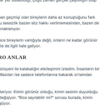
r yer bulabildiği, çoğu zaman gerçek çeşitliliğin olup
çmen geçmişi olan bireylerin daha az konuştuğunu fark
Bu sessizlik bazen söz hakkı verilmemesinden, bazen de
ynaklanıyor.
ce bireylerin varlığıyla değil, onların ne kadar görünür
 de ilgili hale geliyor.
RO ANLAR
yeni ile kalabalığın etkileşimini izledim. İnsanların bir
. Bazıları ise sadece telefonlarına bakarak ortamdan
teriyor. Kimin görünür olduğu, kimin sesinin duyulduğu
ğişiyor. “Rice sayılabilir mi?” sorusu burada, kimin
şüyor.