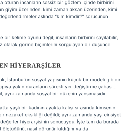
oturan insanların sessiz bir gözlem içinde birbirini
an giyim üzerinden, kimi zaman aksan üzerinden, kimi
eğerlendirmeler aslında “kim kimdir?” sorusunun
bir kelime oyunu değil; insanların birbirini sayılabilir,
şsiz olarak görme biçimlerini sorgulayan bir düşünce
EN HIYERARŞILER
 İstanbul’un sosyal yapısının küçük bir modeli gibidir.
 kapıya yakın duranların sürekli yer değiştirme çabası…
eğil, aynı zamanda sosyal bir düzenin yansımasıdır.
atta yaşlı bir kadının ayakta kalışı sırasında kimsenin
r nezaket eksikliği değildi; aynı zamanda yaş, cinsiyet
değerler hiyerarşisinin sonucuydu. İşte tam da burada
ıl ölçtüğünü, nasıl görünür kıldığını ya da