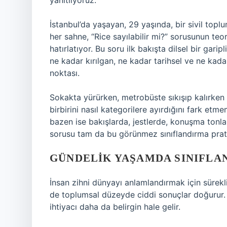
yanıtlıyoruz.
İstanbul’da yaşayan, 29 yaşında, bir sivil topl
her sahne, “Rice sayılabilir mi?” sorusunun te
hatırlatıyor. Bu soru ilk bakışta dilsel bir gari
ne kadar kırılgan, ne kadar tarihsel ve ne kada
noktası.
Sokakta yürürken, metrobüste sıkışıp kalırken
birbirini nasıl kategorilere ayırdığını fark e
bazen ise bakışlarda, jestlerde, konuşma tonları
sorusu tam da bu görünmez sınıflandırma prati
GÜNDELIK YAŞAMDA SINIFLA
İnsan zihni dünyayı anlamlandırmak için sürekli 
de toplumsal düzeyde ciddi sonuçlar doğurur. İ
ihtiyacı daha da belirgin hale gelir.