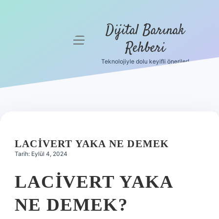
Dijital Barınak
menüyü
Rehberi
aç
Teknolojiyle dolu keyifli öneriler!
Anasayfa
Gizlilik
Politikası
Yasal Uyarı
LACIVERT YAKA NE DEMEK
Hakkımızda
Tarih: Eylül 4, 2024
LACIVERT YAKA
NE DEMEK?