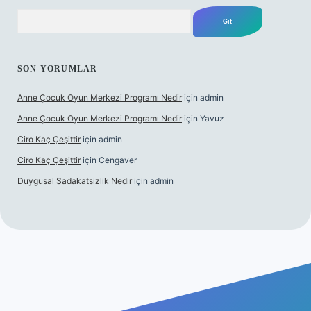
Arama
SON YORUMLAR
Anne Çocuk Oyun Merkezi Programı Nedir
için
admin
Anne Çocuk Oyun Merkezi Programı Nedir
için
Yavuz
Ciro Kaç Çeşittir
için
admin
Ciro Kaç Çeşittir
için
Cengaver
Duygusal Sadakatsizlik Nedir
için
admin
iş
https://www.betexper.xyz/
elexbetgiris.org