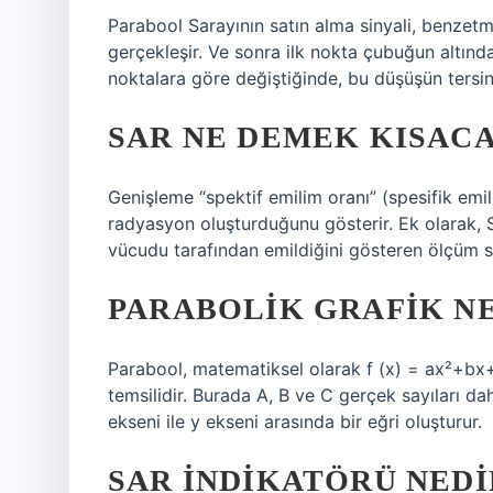
Parabool Sarayının satın alma sinyali, benzet
gerçekleşir. Ve sonra ilk nokta çubuğun altında.
noktalara göre değiştiğinde, bu düşüşün tersine
SAR NE DEMEK KISAC
Genişleme “spektif emilim oranı” (spesifik emil
radyasyon oluşturduğunu gösterir. Ek olarak, 
vücudu tarafından emildiğini gösteren ölçüm si
PARABOLIK GRAFIK N
Parabool, matematiksel olarak f (x) = ax²+bx+c
temsilidir. Burada A, B ve C gerçek sayıları da
ekseni ile y ekseni arasında bir eğri oluşturur.
SAR INDIKATÖRÜ NEDI