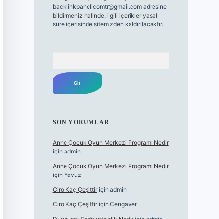
backlinkpanelicomtr@gmail.com
adresine
bildirmeniz halinde, ilgili içerikler yasal
süre içerisinde sitemizden kaldırılacaktır.
Arama
SON YORUMLAR
Anne Çocuk Oyun Merkezi Programı Nedir
için
admin
Anne Çocuk Oyun Merkezi Programı Nedir
için
Yavuz
Ciro Kaç Çeşittir
için
admin
Ciro Kaç Çeşittir
için
Cengaver
Duygusal Sadakatsizlik Nedir
için
admin