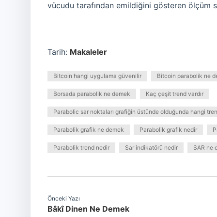
vücudu tarafından emildiğini gösteren ölçüm si
Tarih:
Makaleler
Bitcoin hangi uygulama güvenilir
Bitcoin parabolik ne 
Borsada parabolik ne demek
Kaç çeşit trend vardır
Parabolic sar noktaları grafiğin üstünde olduğunda hangi tren
Parabolik grafik ne demek
Parabolik grafik nedir
P
Parabolik trend nedir
Sar indikatörü nedir
SAR ne 
Önceki Yazı
Bâkî Dinen Ne Demek