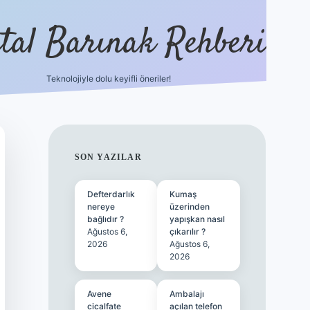
ital Barınak Rehberi
Teknolojiyle dolu keyifli öneriler!
hiltonbet güncel giriş
htt
SIDEBAR
SON YAZILAR
Defterdarlık
Kumaş
nereye
üzerinden
bağlıdır ?
yapışkan nasıl
Ağustos 6,
çıkarılır ?
2026
Ağustos 6,
2026
Avene
Ambalajı
cicalfate
açılan telefon