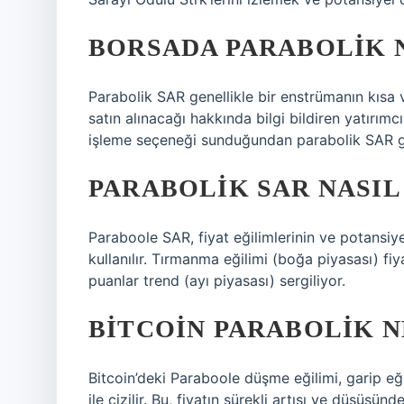
BORSADA PARABOLIK 
Parabolik SAR genellikle bir enstrümanın kıs
satın alınacağı hakkında bilgi bildiren yatırımcıl
işleme seçeneği sunduğundan parabolik SAR gö
PARABOLIK SAR NASI
Paraboole SAR, fiyat eğilimlerinin ve potansiy
kullanılır. Tırmanma eğilimi (boğa piyasası) fiy
puanlar trend (ayı piyasası) sergiliyor.
BITCOIN PARABOLIK 
Bitcoin’deki Paraboole düşme eğilimi, garip eğil
ile çizilir. Bu, fiyatın sürekli artışı ve düşüşünd