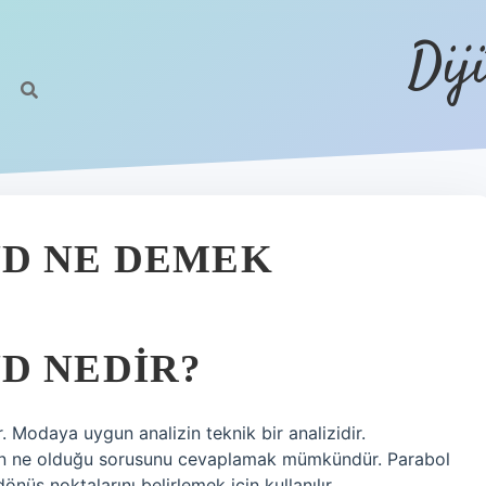
Dij
ND NE DEMEK
D NEDIR?
. Modaya uygun analizin teknik bir analizidir.
yın ne olduğu sorusunu cevaplamak mümkündür. Parabol
önüş noktalarını belirlemek için kullanılır.