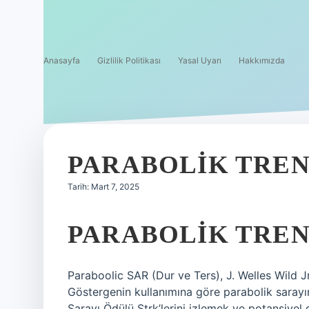
Anasayfa
Gizlilik Politikası
Yasal Uyarı
Hakkımızda
PARABOLIK TRE
Tarih: Mart 7, 2025
PARABOLIK TREN
Paraboolic SAR (Dur ve Ters), J. Welles Wild Jr
Göstergenin kullanımına göre parabolik sara
Sarayı Ödülü Strk’lerini izlemek ve potansiyel d