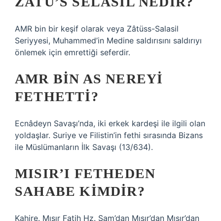
ZATÜ’S SELASIL NEDIR?
AMR bin bir keşif olarak veya Zâtüss-Salasil
Seriyyesi, Muhammed’in Medine saldırısını saldırıyı
önlemek için emrettiği seferdir.
AMR BIN AS NEREYI
FETHETTI?
Ecnâdeyn Savaşı’nda, iki erkek kardeşi ile ilgili olan
yoldaşlar. Suriye ve Filistin’in fethi sırasında Bizans
ile Müslümanların İlk Savaşı (13/634).
MISIR’I FETHEDEN
SAHABE KIMDIR?
Kahire. Mısır Fatih Hz. Şam’dan Mısır’dan Mısır’dan