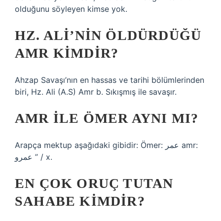
olduğunu söyleyen kimse yok.
HZ. ALI’NIN ÖLDÜRDÜĞÜ
AMR KIMDIR?
Ahzap Savaşı’nın en hassas ve tarihi bölümlerinden
biri, Hz. Ali (A.S) Amr b. Sıkışmış ile savaşır.
AMR ILE ÖMER AYNI MI?
Arapça mektup aşağıdaki gibidir: Ömer: عمر amr:
عمرو ” / x.
EN ÇOK ORUÇ TUTAN
SAHABE KIMDIR?