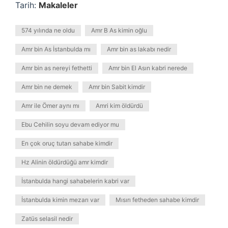
Tarih:
Makaleler
574 yılında ne oldu
Amr B As kimin oğlu
Amr bin As İstanbulda mı
Amr bin as lakabı nedir
Amr bin as nereyi fethetti
Amr bin El Asın kabri nerede
Amr bin ne demek
Amr bin Sabit kimdir
Amr ile Ömer aynı mı
Amri kim öldürdü
Ebu Cehilin soyu devam ediyor mu
En çok oruç tutan sahabe kimdir
Hz Alinin öldürdüğü amr kimdir
İstanbulda hangi sahabelerin kabri var
İstanbulda kimin mezarı var
Mısırı fetheden sahabe kimdir
Zatüs selasil nedir