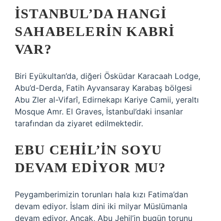
İSTANBUL’DA HANGI
SAHABELERIN KABRI
VAR?
Biri Eyükultan’da, diğeri Ösküdar Karacaah Lodge,
Abu’d-Derda, Fatih Ayvansaray Karabaş bölgesi
Abu Zler al-Vifarî, Edirnekapı Kariye Camii, yeraltı
Mosque Amr. El Graves, İstanbul’daki insanlar
tarafından da ziyaret edilmektedir.
EBU CEHIL’IN SOYU
DEVAM EDIYOR MU?
Peygamberimizin torunları hala kızı Fatima’dan
devam ediyor. İslam dini iki milyar Müslümanla
devam ediyor. Ancak, Abu Jehil’in bugün torunu