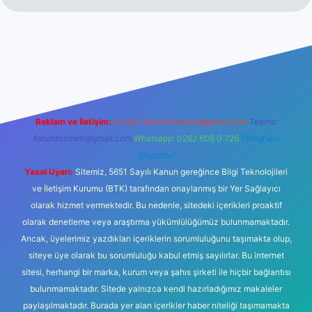
https://www.betexper.xyz/
elexbetgiris.org
Reklam ve İletişim:
E-mail:
backlinkpaneli@gmail.com
Teams:
forumhizmeti@gmail.com
Whatsapp: 0262 606 0 726
Telegram:
@karabul
Yasal Uyarı:
Sitemiz, 5651 Sayılı Kanun gereğince Bilgi Teknolojileri
ve İletişim Kurumu (BTK) tarafından onaylanmış bir Yer Sağlayıcı
olarak hizmet vermektedir. Bu nedenle, sitedeki içerikleri proaktif
olarak denetleme veya araştırma yükümlülüğümüz bulunmamaktadır.
Ancak, üyelerimiz yazdıkları içeriklerin sorumluluğunu taşımakta olup,
siteye üye olarak bu sorumluluğu kabul etmiş sayılırlar. Bu internet
sitesi, herhangi bir marka, kurum veya şahıs şirketi ile hiçbir bağlantısı
bulunmamaktadır. Sitede yalnızca kendi hazırladığımız makaleler
paylaşılmaktadır. Burada yer alan içerikler haber niteliği taşımamakta