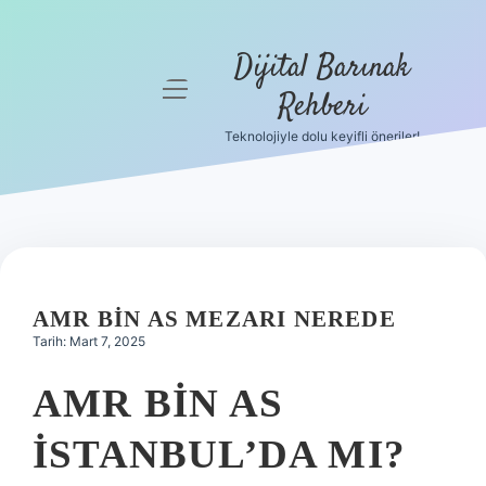
Dijital Barınak
menüyü
Rehberi
aç
Teknolojiyle dolu keyifli öneriler!
Anasayfa
Gizlilik
Politikası
Yasal Uyarı
AMR BIN AS MEZARI NEREDE
Hakkımızda
Tarih: Mart 7, 2025
AMR BIN AS
İSTANBUL’DA MI?