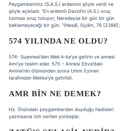
Peygamberimiz (S.A.S.) erdemini şöyle verdi ve
şöyle açıkladı: “En erdemli David’in (A.S.) oruç
tutması oruç tutuyor; Neredeyse bir gün bir gün
beklemeyeceği bir gün. “(Nesâî, Siyâm, 76 [2388];
574 YILINDA NE OLDU?
574- Suannesi’den Mek-k-ke’ye getirin ve annesi
Ami’ye teslim eder. 575 – Annesi Ebva’daki
Amine’nin ölümünden sonra Umm Eymen
tarafından Mekke’ye getirildi.
AMR BIN NE DEMEK?
Hz. Önündeki peygamberden duyduğu hadisleri
yazmasına izin verilen yoldaşlar.