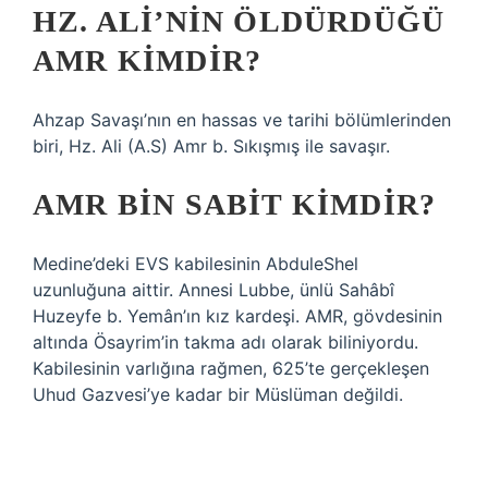
HZ. ALI’NIN ÖLDÜRDÜĞÜ
AMR KIMDIR?
Ahzap Savaşı’nın en hassas ve tarihi bölümlerinden
biri, Hz. Ali (A.S) Amr b. Sıkışmış ile savaşır.
AMR BIN SABIT KIMDIR?
Medine’deki EVS kabilesinin AbduleShel
uzunluğuna aittir. Annesi Lubbe, ünlü Sahâbî
Huzeyfe b. Yemân’ın kız kardeşi. AMR, gövdesinin
altında Ösayrim’in takma adı olarak biliniyordu.
Kabilesinin varlığına rağmen, 625’te gerçekleşen
Uhud Gazvesi’ye kadar bir Müslüman değildi.