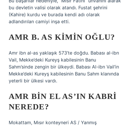
Bu başarılar nedeniyle, “Mısır Fatihi” unvanını alarak
bu devletin valisi olarak atandı. Fustat şehrini
(Kahire) kurdu ve burada kendi adı olarak
adlandırılan camiyi inşa etti.
AMR B. AS KIMIN OĞLU?
Amr ibn al-as yaklaşık 573’te doğdu. Babası al-ibn
Vail, Mekke’deki Kureyş kabilesinin Banu
Sahm’sinde zengin bir ülkeydi. Babası Al-ibn Vail’in
Mekke’deki Kureyş kabilesinin Banu Sahm klanında
yeterli bir ülkesi vardı.
AMR BIN EL AS’IN KABRI
NEREDE?
Mokattam, Mısır konteyneri AS / Yanmış