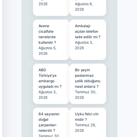
2026
Ağustos 6,
2026
Avene
Ambalajı
cicalfate
açılan telefon
nerelerde
iade edilir mi ?
kullanılır ?
Ağustos 3,
Ağustos 5,
2026
2026
ABD
Bir şeyin
Türkiye’ye
paslanmaz
ambargo
çelik olduğunu
uyguladı mı ?
nasıl anlarız ?
Ağustos 3,
Temmuz 30,
2026
2026
64 sayısının
Uyku felci cin
doğal
midir ?
çarpanları
Temmuz 29,
nelerdir ?
2026
Temmuz 30,