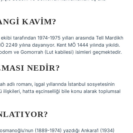
NGI KAVIM?
 ekibi tarafından 1974-1975 yılları arasında Tell Mardikh
 MÖ 2249 yılına dayanıyor. Kent MÖ 1444 yılında yıkıldı.
Sodom ve Gomorrah (Lut kabilesi) isimleri geçmektedir.
MASI NEDIR?
 adlı romanı, işgal yıllarında İstanbul sosyetesinin
ü ilişkileri, hatta eşcinselliği bile konu alarak toplumsal
NLATIYOR?
aosmanoğlu’nun (1889-1974) yazdığı Ankara1 (1934)