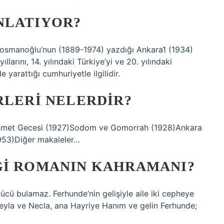
NLATIYOR?
aosmanoğlu’nun (1889-1974) yazdığı Ankara1 (1934)
llarını, 14. yılındaki Türkiye’yi ve 20. yılındaki
 yarattığı cumhuriyetle ilgilidir.
RLERI NELERDIR?
yamet Gecesi (1927)Sodom ve Gomorrah (1928)Ankara
953)Diğer makaleler…
GI ROMANIN KAHRAMANI?
gücü bulamaz. Ferhunde’nin gelişiyle aile iki cepheye
 Leyla ve Necla, ana Hayriye Hanım ve gelin Ferhunde;