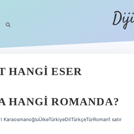
Dij
T HANGI ESER
A HANGI ROMANDA?
 KaraosmanoğluÜlkeTürkiyeDilTürkçeTürRoman1 satır