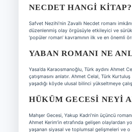
NECDET HANGI KITAP?
Safvet Nezihi’nin Zavallı Necdet romanı imkân
düzenlenmiş olay örgüsüyle etkileyici ve sürük
‘popüler roman’ kavramının ilk ve en önemli örn
YABAN ROMANI NE AN
Yasa’da Karaosmanoğlu, Türk aydını Ahmet Celal
çatışmasını anlatır. Ahmet Celal, Türk Kurtulu
yaşadığı köyde ulusal bilinci yükseltmeye çalışı
HÜKÜM GECESI NEYI A
Mahşer Gecesi, Yakup Kadri’nin üçüncü romanı
Ahmet Kerim’in etrafında gelişen olaylardan yo
yaşanan siyasal ve toplumsal gelişmeleri ve o 