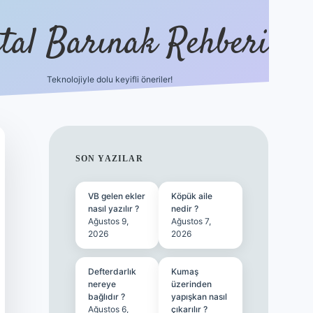
ital Barınak Rehberi
Teknolojiyle dolu keyifli öneriler!
hiltonbet güncel giriş
h
SIDEBAR
SON YAZILAR
VB gelen ekler
Köpük aile
nasıl yazılır ?
nedir ?
Ağustos 9,
Ağustos 7,
2026
2026
Defterdarlık
Kumaş
nereye
üzerinden
bağlıdır ?
yapışkan nasıl
Ağustos 6,
çıkarılır ?