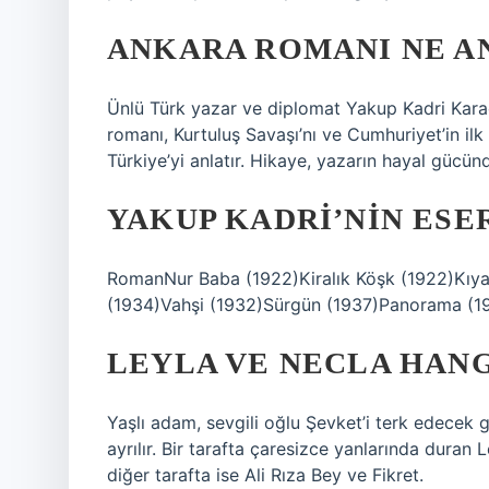
ANKARA ROMANI NE A
Ünlü Türk yazar ve diplomat Yakup Kadri Kar
romanı, Kurtuluş Savaşı’nı ve Cumhuriyet’in ilk yı
Türkiye’yi anlatır. Hikaye, yazarın hayal gücünde
YAKUP KADRI’NIN ESE
RomanNur Baba (1922)Kiralık Köşk (1922)Kı
(1934)Vahşi (1932)Sürgün (1937)Panorama (1
LEYLA VE NECLA HAN
Yaşlı adam, sevgili oğlu Şevket’i terk edecek 
ayrılır. Bir tarafta çaresizce yanlarında duran
diğer tarafta ise Ali Rıza Bey ve Fikret.