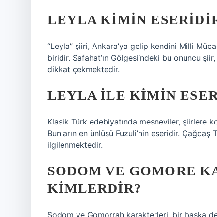
LEYLA KIMIN ESERIDI
“Leyla” şiiri, Ankara’ya gelip kendini Milli Müc
biridir. Safahat’ın Gölgesi’ndeki bu onuncu şiir
dikkat çekmektedir.
LEYLA ILE KIMIN ESER
Klasik Türk edebiyatında mesneviler, şiirlere 
Bunların en ünlüsü Fuzuli’nin eseridir. Çağdaş 
ilgilenmektedir.
SODOM VE GOMORE K
KIMLERDIR?
Sodom ve Gomorrah karakterleri, bir başka d