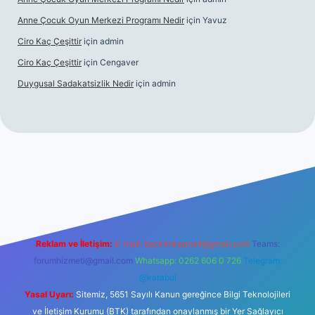
Anne Çocuk Oyun Merkezi Programı Nedir
için
Yavuz
Ciro Kaç Çeşittir
için
admin
Ciro Kaç Çeşittir
için
Cengaver
Duygusal Sadakatsizlik Nedir
için
admin
tps://www.betexper.xyz/
elexbetgiris.org
Reklam ve İletişim:
E-mail:
backlinkpaneli@gmail.com
Teams:
forumhizmeti@gmail.com
Whatsapp: 0262 606 0 726
Telegram:
@karabul
Yasal Uyarı:
Sitemiz, 5651 Sayılı Kanun gereğince Bilgi Teknolojileri
ve İletişim Kurumu (BTK) tarafından onaylanmış bir Yer Sağlayıcı