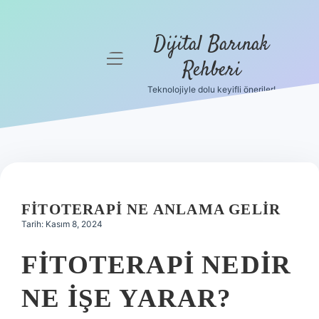
Dijital Barınak
menüyü
Rehberi
aç
Teknolojiyle dolu keyifli öneriler!
Anasayfa
Gizlilik
Politikası
Yasal Uyarı
FITOTERAPI NE ANLAMA GELIR
Hakkımızda
Tarih: Kasım 8, 2024
FITOTERAPI NEDIR
NE IŞE YARAR?