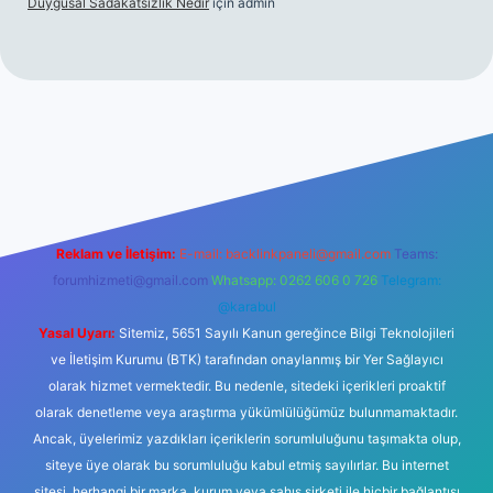
Duygusal Sadakatsizlik Nedir
için
admin
s://www.betexper.xyz/
elexbetgiris.org
Reklam ve İletişim:
E-mail:
backlinkpaneli@gmail.com
Teams:
forumhizmeti@gmail.com
Whatsapp: 0262 606 0 726
Telegram:
@karabul
Yasal Uyarı:
Sitemiz, 5651 Sayılı Kanun gereğince Bilgi Teknolojileri
ve İletişim Kurumu (BTK) tarafından onaylanmış bir Yer Sağlayıcı
olarak hizmet vermektedir. Bu nedenle, sitedeki içerikleri proaktif
olarak denetleme veya araştırma yükümlülüğümüz bulunmamaktadır.
Ancak, üyelerimiz yazdıkları içeriklerin sorumluluğunu taşımakta olup,
siteye üye olarak bu sorumluluğu kabul etmiş sayılırlar. Bu internet
sitesi, herhangi bir marka, kurum veya şahıs şirketi ile hiçbir bağlantısı