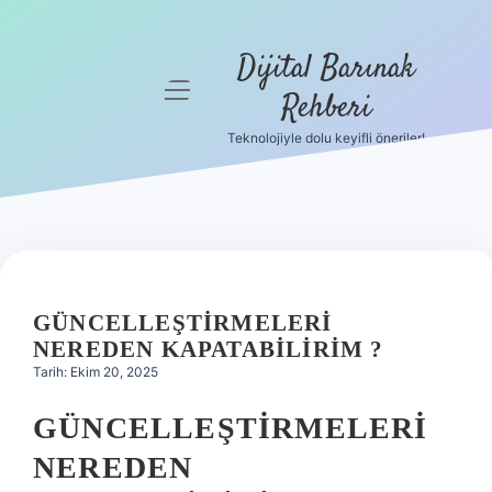
Dijital Barınak
menüyü
Rehberi
aç
Teknolojiyle dolu keyifli öneriler!
Anasayfa
Gizlilik
Politikası
Yasal Uyarı
GÜNCELLEŞTIRMELERI
Hakkımızda
NEREDEN KAPATABILIRIM ?
Tarih: Ekim 20, 2025
GÜNCELLEŞTIRMELERI
NEREDEN