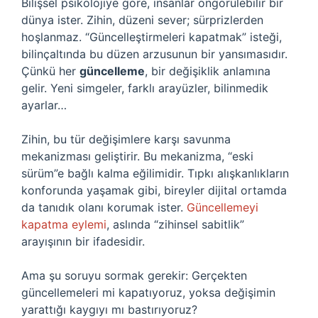
Bilişsel psikolojiye göre, insanlar öngörülebilir bir
dünya ister. Zihin, düzeni sever; sürprizlerden
hoşlanmaz. “Güncelleştirmeleri kapatmak” isteği,
bilinçaltında bu düzen arzusunun bir yansımasıdır.
Çünkü her
güncelleme
, bir değişiklik anlamına
gelir. Yeni simgeler, farklı arayüzler, bilinmedik
ayarlar…
Zihin, bu tür değişimlere karşı savunma
mekanizması geliştirir. Bu mekanizma, “eski
sürüm”e bağlı kalma eğilimidir. Tıpkı alışkanlıkların
konforunda yaşamak gibi, bireyler dijital ortamda
da tanıdık olanı korumak ister.
Güncellemeyi
kapatma eylemi
, aslında “zihinsel sabitlik”
arayışının bir ifadesidir.
Ama şu soruyu sormak gerekir: Gerçekten
güncellemeleri mi kapatıyoruz, yoksa değişimin
yarattığı kaygıyı mı bastırıyoruz?