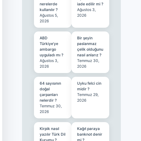
nerelerde
iade edilir mi ?
kullanılır ?
Ağustos 3,
Ağustos 5,
2026
2026
ABD
Bir şeyin
Türkiye’ye
paslanmaz
ambargo
çelik olduğunu
uyguladı mı ?
nasıl anlarız ?
Ağustos 3,
Temmuz 30,
2026
2026
64 sayısının
Uyku felci cin
doğal
midir ?
çarpanları
Temmuz 29,
nelerdir ?
2026
Temmuz 30,
2026
Kirpik nasıl
Kağıt paraya
yazılır Türk Dil
banknot denir
Kurumu ?
mi ?