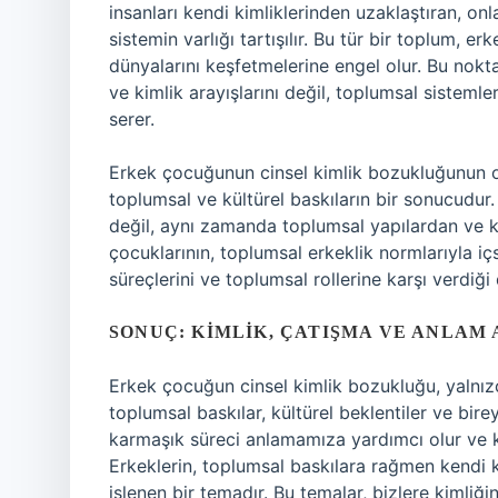
insanları kendi kimliklerinden uzaklaştıran, onl
sistemin varlığı tartışılır. Bu tür bir toplum, e
dünyalarını keşfetmelerine engel olur. Bu nokta
ve kimlik arayışlarını değil, toplumsal sisteml
serer.
Erkek çocuğunun cinsel kimlik bozukluğunun or
toplumsal ve kültürel baskıların bir sonucudur. 
değil, aynı zamanda toplumsal yapılardan ve kü
çocuklarının, toplumsal erkeklik normlarıyla içs
süreçlerini ve toplumsal rollerine karşı verdiği
SONUÇ: KIMLIK, ÇATIŞMA VE ANLAM 
Erkek çocuğun cinsel kimlik bozukluğu, yalnızc
toplumsal baskılar, kültürel beklentiler ve bir
karmaşık süreci anlamamıza yardımcı olur ve ka
Erkeklerin, toplumsal baskılara rağmen kendi k
işlenen bir temadır. Bu temalar, bizlere kimliği