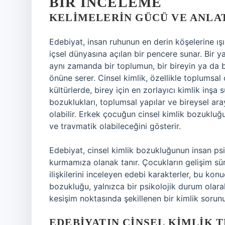
BIR İNCELEME
KELIMELERIN GÜCÜ VE ANLA
Edebiyat, insan ruhunun en derin köşelerine ışık
içsel dünyasına açılan bir pencere sunar. Bir y
aynı zamanda bir toplumun, bir bireyin ya da bir
önüne serer. Cinsel kimlik, özellikle toplumsal ci
kültürlerde, birey için en zorlayıcı kimlik inşa 
bozuklukları, toplumsal yapılar ve bireysel ara
olabilir. Erkek çocuğun cinsel kimlik bozukluğu
ve travmatik olabileceğini gösterir.
Edebiyat, cinsel kimlik bozukluğunun insan ps
kurmamıza olanak tanır. Çocukların gelişim süre
ilişkilerini inceleyen edebi karakterler, bu ko
bozukluğu, yalnızca bir psikolojik durum olarak
kesişim noktasında şekillenen bir kimlik sorun
EDEBIYATIN CINSEL KIMLIK 