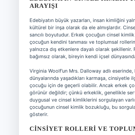
ARAYIŞI
Edebiyatın büyük yazarları, insan kimliğini yaln
kültürel bir inşa olarak da ele almışlardır. Cins
sancılı boyutudur. Erkek çocuğun cinsel kimlik 
çocuğun kendini tanıması ve toplumsal rolleri
yalnızca dış etkenlere dayalı olarak şekillenir.
bağımsız olarak, bireyin kendi içsel dünyasınd
Virginia Woolf’un Mrs. Dalloway adlı eserinde, k
dünyalarında yaşadıkları karmaşa, cinsiyetle ilg
çocuğu için de geçerli olabilir. Ancak erkek ç
görünür değildir; çünkü erkeklik, genellikle se
duygusal ve cinsel kimliklerini sorgulayan varl
çocuğunun cinsel kimlik bozukluğu, bu sorgulam
gösterir.
CINSIYET ROLLERI VE TOPL