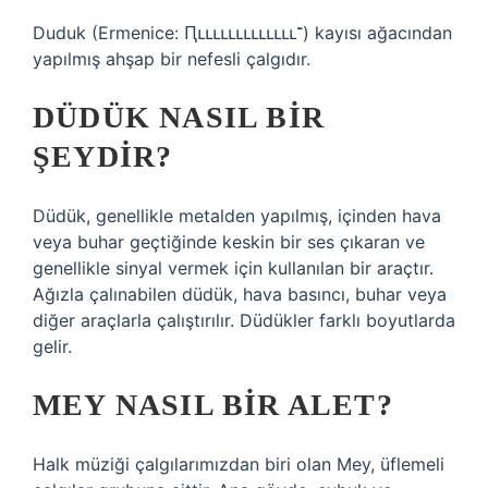
Duduk (Ermenice: Ԥւււււււււււււ־) kayısı ağacından
yapılmış ahşap bir nefesli çalgıdır.
DÜDÜK NASIL BIR
ŞEYDIR?
Düdük, genellikle metalden yapılmış, içinden hava
veya buhar geçtiğinde keskin bir ses çıkaran ve
genellikle sinyal vermek için kullanılan bir araçtır.
Ağızla çalınabilen düdük, hava basıncı, buhar veya
diğer araçlarla çalıştırılır. Düdükler farklı boyutlarda
gelir.
MEY NASIL BIR ALET?
Halk müziği çalgılarımızdan biri olan Mey, üflemeli