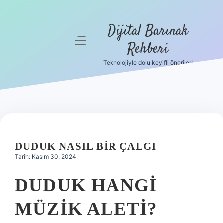
Dijital Barınak
menüyü
Rehberi
aç
Teknolojiyle dolu keyifli öneriler!
Anasayfa
Gizlilik
Politikası
Yasal Uyarı
DUDUK NASIL BIR ÇALGI
Hakkımızda
Tarih: Kasım 30, 2024
DUDUK HANGI
MÜZIK ALETI?