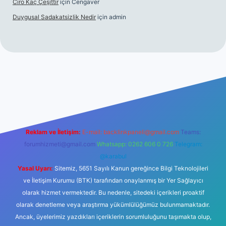
Ciro Kaç Çeşittir
için
Cengaver
Duygusal Sadakatsizlik Nedir
için
admin
ps://www.betexper.xyz/
elexbetgiris.org
Reklam ve İletişim:
E-mail:
backlinkpaneli@gmail.com
Teams:
forumhizmeti@gmail.com
Whatsapp: 0262 606 0 726
Telegram:
@karabul
Yasal Uyarı:
Sitemiz, 5651 Sayılı Kanun gereğince Bilgi Teknolojileri
ve İletişim Kurumu (BTK) tarafından onaylanmış bir Yer Sağlayıcı
olarak hizmet vermektedir. Bu nedenle, sitedeki içerikleri proaktif
olarak denetleme veya araştırma yükümlülüğümüz bulunmamaktadır.
Ancak, üyelerimiz yazdıkları içeriklerin sorumluluğunu taşımakta olup,