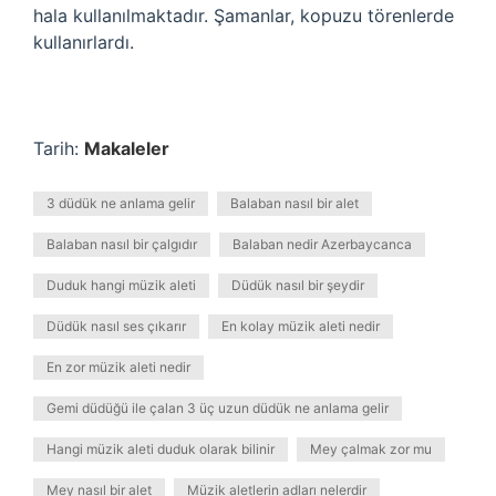
hala kullanılmaktadır. Şamanlar, kopuzu törenlerde
kullanırlardı.
Tarih:
Makaleler
3 düdük ne anlama gelir
Balaban nasıl bir alet
Balaban nasıl bir çalgıdır
Balaban nedir Azerbaycanca
Duduk hangi müzik aleti
Düdük nasıl bir şeydir
Düdük nasıl ses çıkarır
En kolay müzik aleti nedir
En zor müzik aleti nedir
Gemi düdüğü ile çalan 3 üç uzun düdük ne anlama gelir
Hangi müzik aleti duduk olarak bilinir
Mey çalmak zor mu
Mey nasıl bir alet
Müzik aletlerin adları nelerdir