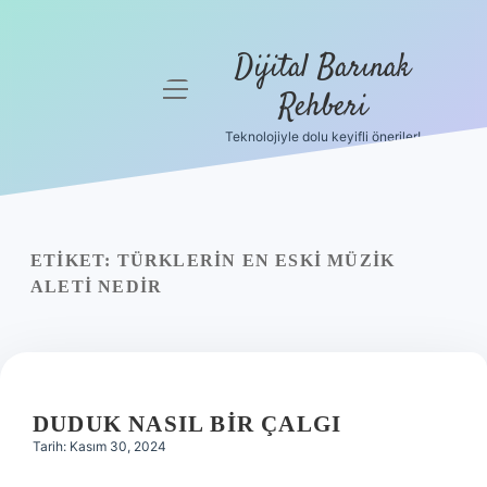
Dijital Barınak
menüyü
Rehberi
aç
Teknolojiyle dolu keyifli öneriler!
Anasayfa
Gizlilik
Politikası
ETIKET:
TÜRKLERIN EN ESKI MÜZIK
Yasal Uyarı
ALETI NEDIR
Hakkımızda
DUDUK NASIL BIR ÇALGI
Tarih: Kasım 30, 2024