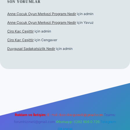
SON YORUMLAR
Anne Çocuk Oyun Merkezi Programı Nedir
için
admin
Anne Çocuk Oyun Merkezi Programı Nedir
için
Yavuz
Ciro Kaç Çeşittir
için
admin
Ciro Kaç Çeşittir
için
Cengaver
Duygusal Sadakatsizlik Nedir
için
admin
üncel giriş
https://www.betexper.xyz/
elexbetgiris.org
Reklam ve İletişim:
E-mail:
backlinkpaneli@gmail.com
Teams:
forumhizmeti@gmail.com
Whatsapp: 0262 606 0 726
Telegram:
@karabul