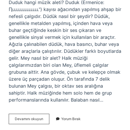
Duduk hangi müzik aleti? Duduk (Ermenice:
Ԥւււււււււււււ־) kayısı ağacından yapılmış ahşap bir
nefesli çalgıdır. Düdük nasıl bir şeydir? Düdük,
genellikle metalden yapılmış, içinden hava veya
buhar geçtiğinde keskin bir ses çıkaran ve
genellikle sinyal vermek için kullanılan bir araçtır.
Ağızla çalınabilen düdük, hava basıncı, buhar veya
diğer araçlarla çalıştırılır. Düdükler farklı boyutlarda
gelir. Mey nasıl bir alet? Halk müziği
çalgılarımızdan biri olan Mey, üflemeli çalgılar
grubuna aittir. Ana gövde, çubuk ve kelepçe olmak
üzere üç parçadan oluşur. Ön tarafında 7 delik
bulunan Mey çalgısı, bir oktav ses aralığına
sahiptir. Halk müziğinde hem solo hem de grup
performanslarında kullanılır. Balaban nasıl…
Duduk
Devamını okuyun
Yorum Bırak
Nasıl
Bir