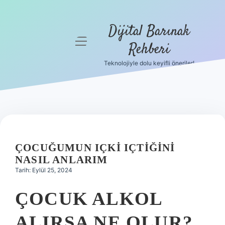
Dijital Barınak
menüyü
Rehberi
aç
Teknolojiyle dolu keyifli öneriler!
Anasayfa
Gizlilik
Politikası
Yasal Uyarı
ÇOCUĞUMUN IÇKI IÇTIĞINI
Hakkımızda
NASIL ANLARIM
Tarih: Eylül 25, 2024
ÇOCUK ALKOL
ALIRSA NE OLUR?