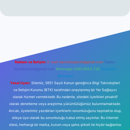
ps://www.betexper.xyz/
elexbetgiris.org
Reklam ve İletişim:
E-mail:
backlinkpaneli@gmail.com
Teams:
forumhizmeti@gmail.com
Whatsapp: 0262 606 0 726
Telegram:
@karabul
Yasal Uyarı:
Sitemiz, 5651 Sayılı Kanun gereğince Bilgi Teknolojileri
ve İletişim Kurumu (BTK) tarafından onaylanmış bir Yer Sağlayıcı
olarak hizmet vermektedir. Bu nedenle, sitedeki içerikleri proaktif
olarak denetleme veya araştırma yükümlülüğümüz bulunmamaktadır.
Ancak, üyelerimiz yazdıkları içeriklerin sorumluluğunu taşımakta olup,
siteye üye olarak bu sorumluluğu kabul etmiş sayılırlar. Bu internet
sitesi, herhangi bir marka, kurum veya şahıs şirketi ile hiçbir bağlantısı