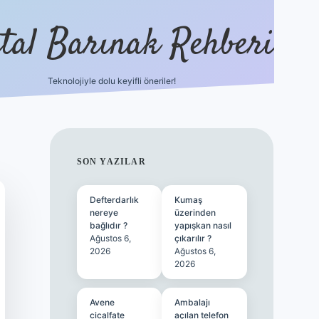
ital Barınak Rehberi
Teknolojiyle dolu keyifli öneriler!
hiltonbet güncel gi
SIDEBAR
SON YAZILAR
Defterdarlık
Kumaş
nereye
üzerinden
bağlıdır ?
yapışkan nasıl
Ağustos 6,
çıkarılır ?
2026
Ağustos 6,
2026
Avene
Ambalajı
cicalfate
açılan telefon