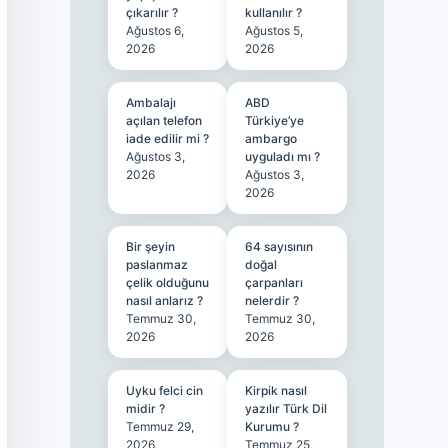
çıkarılır ?
kullanılır ?
Ağustos 6,
Ağustos 5,
2026
2026
Ambalajı
ABD
açılan telefon
Türkiye’ye
iade edilir mi ?
ambargo
Ağustos 3,
uyguladı mı ?
2026
Ağustos 3,
2026
Bir şeyin
64 sayısının
paslanmaz
doğal
çelik olduğunu
çarpanları
nasıl anlarız ?
nelerdir ?
Temmuz 30,
Temmuz 30,
2026
2026
Uyku felci cin
Kirpik nasıl
midir ?
yazılır Türk Dil
Temmuz 29,
Kurumu ?
2026
Temmuz 25,