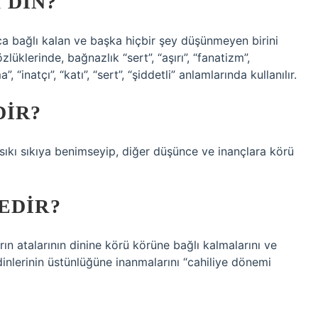
 DIN?
nca bağlı kalan ve başka hiçbir şey düşünmeyen birini
lüklerinde, bağnazlık “sert”, “aşırı”, “fanatizm”,
“inatçı”, “katı”, “sert”, “şiddetli” anlamlarında kullanılır.
DIR?
sıkı sıkıya benimseyip, diğer düşünce ve inançlara körü
EDIR?
rın atalarının dinine körü körüne bağlı kalmalarını ve
inlerinin üstünlüğüne inanmalarını “cahiliye dönemi