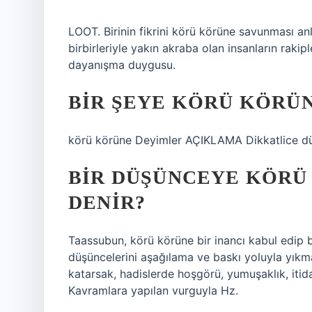
LOOT. Birinin fikrini körü körüne savunması an
birbirleriyle yakın akraba olan insanların rakipl
dayanışma duygusu.
BIR ŞEYE KÖRÜ KÖRÜ
körü körüne Deyimler AÇIKLAMA Dikkatlice d
BIR DÜŞÜNCEYE KÖRÜ
DENIR?
Taassubun, körü körüne bir inancı kabul edip 
düşüncelerini aşağılama ve baskı yoluyla yıkm
katarsak, hadislerde hoşgörü, yumuşaklık, itidal
Kavramlara yapılan vurguyla Hz.