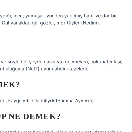
 giydiği, ince, yumuşak yünden yapılmış hafif ve dar bir
/ Gül yanaklar, gül gözler, mor tüyler (Nedim).
i ve söylediği şeyden asla vazgeçmeyen, çok inatçı kişi,
utluluğuyla (Nef‘î) uyum ahdini tazeledi.
MEK?
dı, kaygılıydı, sıkıntılıydı (Samiha Ayverdi).
UP NE DEMEK?