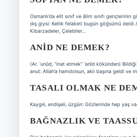
Osmanlı’da elit sınıf ve âlim sınıfı gençlerinin
dış giysi: Kellik felaketi bugün göğsümü deldi 
Kibarzadeler, Çelebiler…
ANID NE DEMEK?
(Ar. ‘unûd, “inat etmek” ‘anîd kökünden) Bildiğ
anut: Allah’a hamdolsun, aklı başına geldi ve m
TASALI OLMAK NE DE
Kaygılı, endişeli, üzgün: Gözlerinde hep yaş var
BAĞNAZLIK VE TAASS