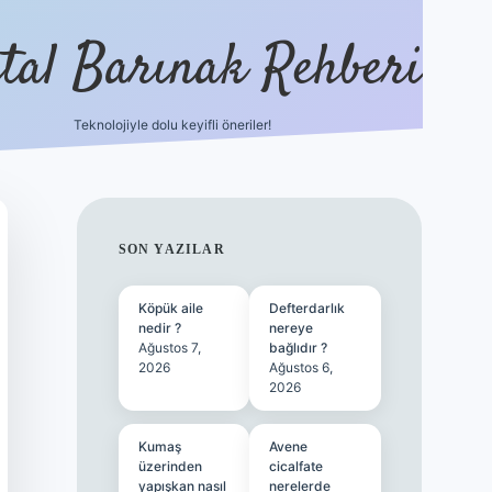
ital Barınak Rehberi
Teknolojiyle dolu keyifli öneriler!
hiltonbet güncel giriş
ht
SIDEBAR
SON YAZILAR
Köpük aile
Defterdarlık
nedir ?
nereye
Ağustos 7,
bağlıdır ?
2026
Ağustos 6,
2026
Kumaş
Avene
üzerinden
cicalfate
yapışkan nasıl
nerelerde