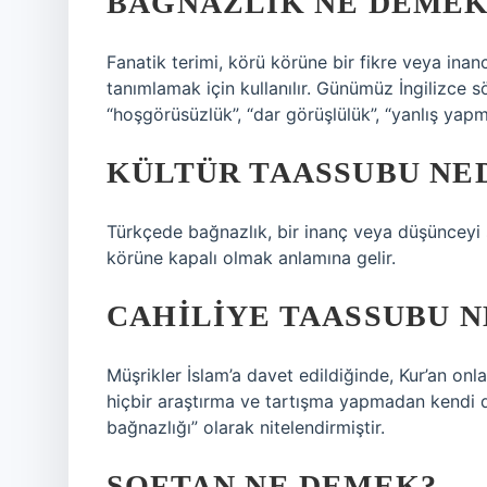
BAĞNAZLIK NE DEMEK
Fanatik terimi, körü körüne bir fikre veya ina
tanımlamak için kullanılır. Günümüz İngilizce söz
“hoşgörüsüzlük”, “dar görüşlülük”, “yanlış yapma”, 
KÜLTÜR TAASSUBU NE
Türkçede bağnazlık, bir inanç veya düşünceyi 
körüne kapalı olmak anlamına gelir.
CAHILIYE TAASSUBU N
Müşrikler İslam’a davet edildiğinde, Kur’an onla
hiçbir araştırma ve tartışma yapmadan kendi d
bağnazlığı” olarak nitelendirmiştir.
SOFTAN NE DEMEK?