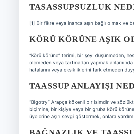
TASASSUPSUZLUK NED
[1] Bir fikre veya inanca aşırı bağlı olmak ve
KÖRÜ KÖRÜNE AŞIK O
“Körü körüne” terimi, bir şeyi düşünmeden, h
ölçmeden veya tartmadan yapmak anlamında kul
hatalarını veya eksikliklerini fark etmeden duyg
TAASSUP ANLAYIŞI NED
“Bigotry” Arapça kökenli bir isimdir ve sözlükt
biçimine, bir kişiye veya bir gruba körü körün
üyelerine aşırı sevgi göstermek, onlara yardım
BAĞNAZLIK VE TAASS