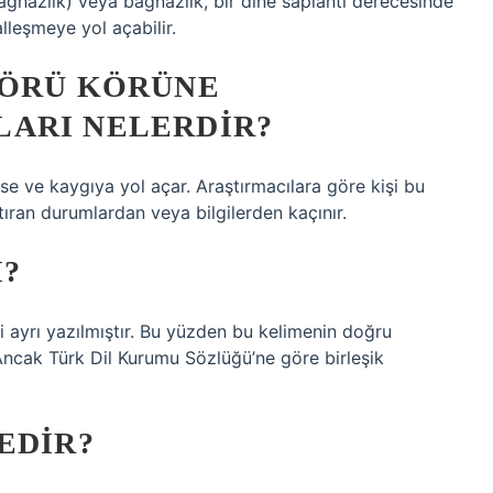
bağnazlık) veya bağnazlık, bir dine saplantı derecesinde
lleşmeye yol açabilir.
KÖRÜ KÖRÜNE
ARI NELERDIR?
ese ve kaygıya yol açar. Araştırmacılara göre kişi bu
rtıran durumlardan veya bilgilerden kaçınır.
I?
 ayrı yazılmıştır. Bu yüzden bu kelimenin doğru
. Ancak Türk Dil Kurumu Sözlüğü’ne göre birleşik
EDIR?