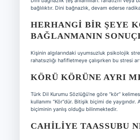
Dini bağnazlık (eş anlamlıları: fanatizm veya 
bağlılıktır. Dini bağnazlık, devam ederse radika
HERHANGI BIR ŞEYE 
BAĞLANMANIN SONUÇL
Kişinin algılarındaki uyumsuzluk psikolojik str
rahatsızlığı hafifletmeye çalışırken bu stresi a
KÖRÜ KÖRÜNE AYRI M
Türk Dil Kurumu Sözlüğü’ne göre “kör” kelimesi
kullanımı “Kör”dür. Bitişik biçimi de yaygındır
biçiminin yanlış olduğu bilinmektedir.
CAHILIYE TAASSUBU N