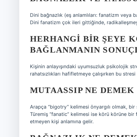
Dini bağnazlık (eş anlamlıları: fanatizm veya ba
Dini fanatizm çok ileri gittiğinde, radikalleşmey
HERHANGI BIR ŞEYE 
BAĞLANMANIN SONUÇL
Kişinin anlayışındaki uyumsuzluk psikolojik str
rahatsızlıkları hafifletmeye çalışırken bu stres
MUTAASSIP NE DEMEK 
Arapça “bigotry” kelimesi önyargılı olmak, bir
Türemiş “fanatic” kelimesi ise körü körüne bir f
etmeyen kişi anlamına gelir.