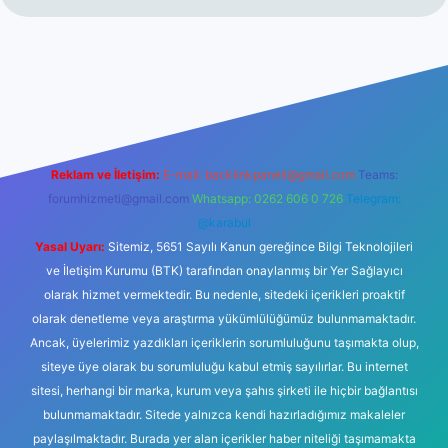
tps://www.betexper.xyz/
elexbetgiris.org
Reklam ve İletişim:
E-mail:
backlinkpaneli@gmail.com
Teams:
forumhizmeti@gmail.com
Whatsapp: 0262 606 0 726
Telegram:
@karabul
Yasal Uyarı:
Sitemiz, 5651 Sayılı Kanun gereğince Bilgi Teknolojileri
ve İletişim Kurumu (BTK) tarafından onaylanmış bir Yer Sağlayıcı
olarak hizmet vermektedir. Bu nedenle, sitedeki içerikleri proaktif
olarak denetleme veya araştırma yükümlülüğümüz bulunmamaktadır.
Ancak, üyelerimiz yazdıkları içeriklerin sorumluluğunu taşımakta olup,
siteye üye olarak bu sorumluluğu kabul etmiş sayılırlar. Bu internet
sitesi, herhangi bir marka, kurum veya şahıs şirketi ile hiçbir bağlantısı
bulunmamaktadır. Sitede yalnızca kendi hazırladığımız makaleler
paylaşılmaktadır. Burada yer alan içerikler haber niteliği taşımamakta