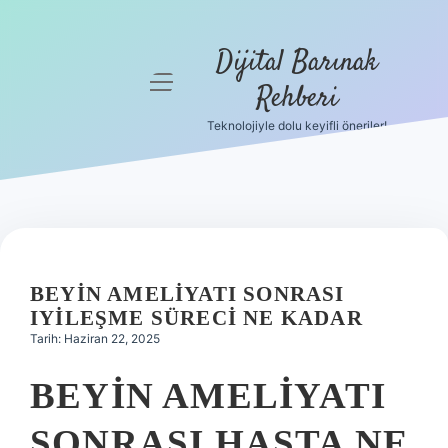
Dijital Barınak
menüyü
Rehberi
aç
Teknolojiyle dolu keyifli öneriler!
Anasayfa
Gizlilik
Politikası
Yasal Uyarı
BEYIN AMELIYATI SONRASI
Hakkımızda
IYILEŞME SÜRECI NE KADAR
Tarih: Haziran 22, 2025
BEYIN AMELIYATI
SONRASI HASTA NE