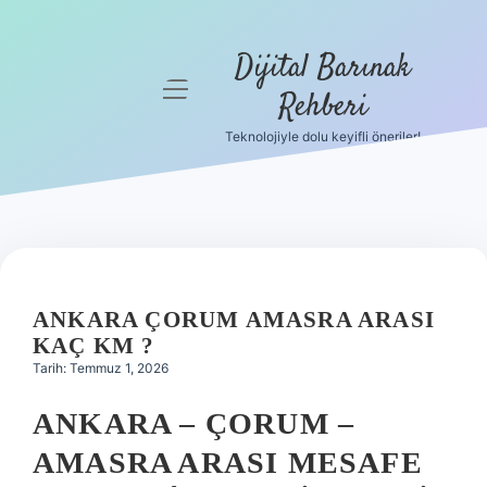
Dijital Barınak
menüyü
Rehberi
aç
Teknolojiyle dolu keyifli öneriler!
Anasayfa
Gizlilik
Politikası
Yasal Uyarı
ANKARA ÇORUM AMASRA ARASI
Hakkımızda
KAÇ KM ?
Tarih: Temmuz 1, 2026
ANKARA – ÇORUM –
AMASRA ARASI MESAFE