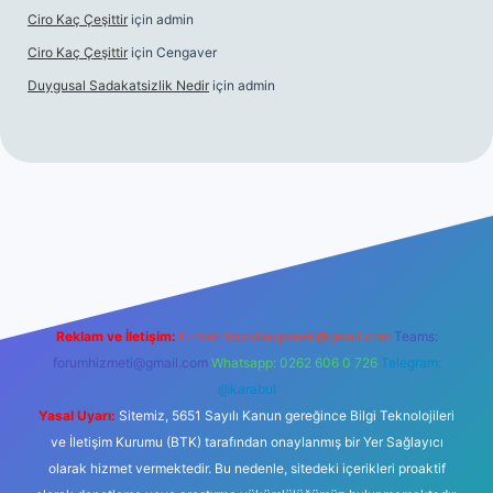
Ciro Kaç Çeşittir
için
admin
Ciro Kaç Çeşittir
için
Cengaver
Duygusal Sadakatsizlik Nedir
için
admin
ps://www.betexper.xyz/
elexbetgiris.org
Reklam ve İletişim:
E-mail:
backlinkpaneli@gmail.com
Teams:
forumhizmeti@gmail.com
Whatsapp: 0262 606 0 726
Telegram:
@karabul
Yasal Uyarı:
Sitemiz, 5651 Sayılı Kanun gereğince Bilgi Teknolojileri
ve İletişim Kurumu (BTK) tarafından onaylanmış bir Yer Sağlayıcı
olarak hizmet vermektedir. Bu nedenle, sitedeki içerikleri proaktif