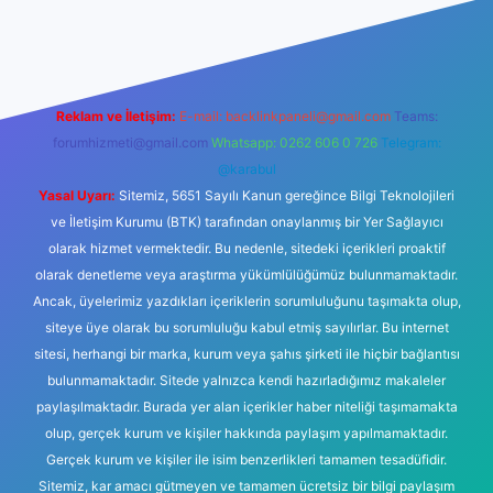
ps://www.betexper.xyz/
elexbetgiris.org
Reklam ve İletişim:
E-mail:
backlinkpaneli@gmail.com
Teams:
forumhizmeti@gmail.com
Whatsapp: 0262 606 0 726
Telegram:
@karabul
Yasal Uyarı:
Sitemiz, 5651 Sayılı Kanun gereğince Bilgi Teknolojileri
ve İletişim Kurumu (BTK) tarafından onaylanmış bir Yer Sağlayıcı
olarak hizmet vermektedir. Bu nedenle, sitedeki içerikleri proaktif
olarak denetleme veya araştırma yükümlülüğümüz bulunmamaktadır.
Ancak, üyelerimiz yazdıkları içeriklerin sorumluluğunu taşımakta olup,
siteye üye olarak bu sorumluluğu kabul etmiş sayılırlar. Bu internet
sitesi, herhangi bir marka, kurum veya şahıs şirketi ile hiçbir bağlantısı
bulunmamaktadır. Sitede yalnızca kendi hazırladığımız makaleler
paylaşılmaktadır. Burada yer alan içerikler haber niteliği taşımamakta
olup, gerçek kurum ve kişiler hakkında paylaşım yapılmamaktadır.
Gerçek kurum ve kişiler ile isim benzerlikleri tamamen tesadüfidir.
Sitemiz, kar amacı gütmeyen ve tamamen ücretsiz bir bilgi paylaşım