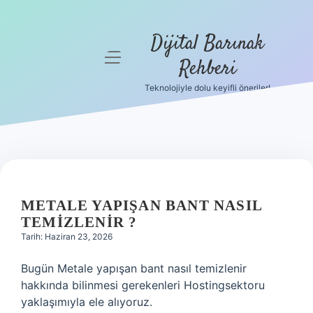
Dijital Barınak
menüyü
Rehberi
aç
Teknolojiyle dolu keyifli öneriler!
Anasayfa
Gizlilik
Politikası
Yasal Uyarı
METALE YAPIŞAN BANT NASIL
Hakkımızda
TEMIZLENIR ?
Tarih: Haziran 23, 2026
Bugün Metale yapışan bant nasıl temizlenir
hakkında bilinmesi gerekenleri Hostingsektoru
yaklaşımıyla ele alıyoruz.