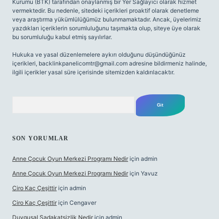
Kurumu (BTK) tarafından onaylanmış bir Yer Sağlayıcı olarak hizmet
vermektedir. Bu nedenle, sitedeki içerikleri proaktif olarak denetleme
veya araştırma yükümlülüğümüz bulunmamaktadır. Ancak, üyelerimiz
yazdıkları içeriklerin sorumluluğunu taşımakta olup, siteye üye olarak
bu sorumluluğu kabul etmiş sayılırlar.
Hukuka ve yasal düzenlemelere aykırı olduğunu düşündüğünüz
içerikleri,
backlinkpanelicomtr@gmail.com
adresine bildirmeniz halinde,
ilgili içerikler yasal süre içerisinde sitemizden kaldırılacaktır.
Arama
SON YORUMLAR
Anne Çocuk Oyun Merkezi Programı Nedir
için
admin
Anne Çocuk Oyun Merkezi Programı Nedir
için
Yavuz
Ciro Kaç Çeşittir
için
admin
Ciro Kaç Çeşittir
için
Cengaver
Duygusal Sadakatsizlik Nedir
için
admin