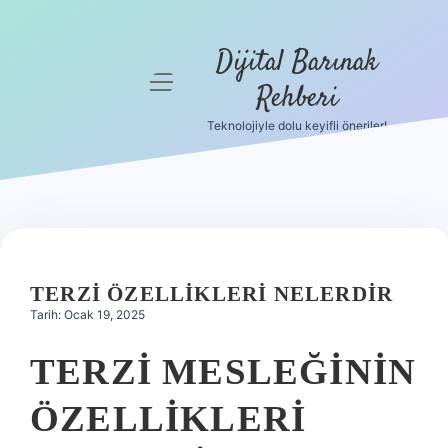
Dijital Barınak
menüyü
Rehberi
aç
Teknolojiyle dolu keyifli öneriler!
Anasayfa
Gizlilik
Politikası
Yasal Uyarı
TERZI ÖZELLIKLERI NELERDIR
Hakkımızda
Tarih: Ocak 19, 2025
TERZI MESLEĞININ
ÖZELLIKLERI