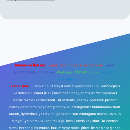
tps://www.betexper.xyz/
elexbetgiris.org
Reklam ve İletişim:
E-mail:
backlinkpaneli@gmail.com
Teams:
forumhizmeti@gmail.com
Whatsapp: 0262 606 0 726
Telegram:
@karabul
Yasal Uyarı:
Sitemiz, 5651 Sayılı Kanun gereğince Bilgi Teknolojileri
ve İletişim Kurumu (BTK) tarafından onaylanmış bir Yer Sağlayıcı
olarak hizmet vermektedir. Bu nedenle, sitedeki içerikleri proaktif
olarak denetleme veya araştırma yükümlülüğümüz bulunmamaktadır.
Ancak, üyelerimiz yazdıkları içeriklerin sorumluluğunu taşımakta olup,
siteye üye olarak bu sorumluluğu kabul etmiş sayılırlar. Bu internet
sitesi, herhangi bir marka, kurum veya şahıs şirketi ile hiçbir bağlantısı