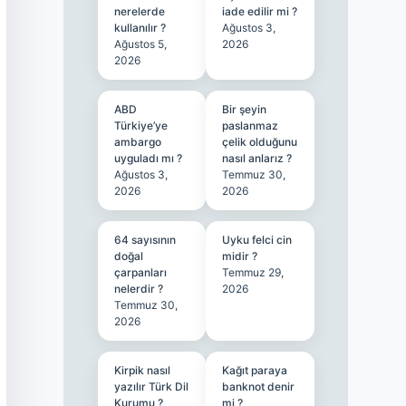
nerelerde
iade edilir mi ?
kullanılır ?
Ağustos 3,
Ağustos 5,
2026
2026
ABD
Bir şeyin
Türkiye’ye
paslanmaz
ambargo
çelik olduğunu
uyguladı mı ?
nasıl anlarız ?
Ağustos 3,
Temmuz 30,
2026
2026
64 sayısının
Uyku felci cin
doğal
midir ?
çarpanları
Temmuz 29,
nelerdir ?
2026
Temmuz 30,
2026
Kirpik nasıl
Kağıt paraya
yazılır Türk Dil
banknot denir
Kurumu ?
mi ?