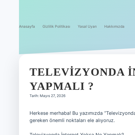
Anasayfa
Gizlilik Politikası
Yasal Uyarı
Hakkımızda
TELEVIZYONDA I
YAPMALI ?
Tarih: Mayıs 27, 2026
Herkese merhaba! Bu yazımızda “Televizyonda 
gereken önemli noktaları ele alıyoruz.
Televizyonda İnternet Yoksa Ne Yapmalı?