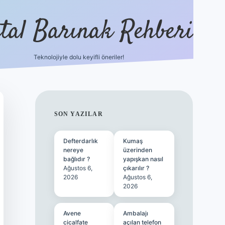
ital Barınak Rehberi
Teknolojiyle dolu keyifli öneriler!
hiltonbet güncel giriş
ht
SIDEBAR
SON YAZILAR
Defterdarlık
Kumaş
nereye
üzerinden
bağlıdır ?
yapışkan nasıl
Ağustos 6,
çıkarılır ?
2026
Ağustos 6,
2026
Avene
Ambalajı
cicalfate
açılan telefon