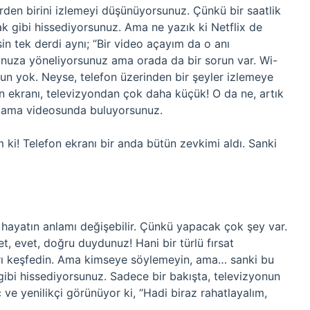
lerden birini izlemeyi düşünüyorsunuz. Çünkü bir saatlik
k gibi hissediyorsunuz. Ama ne yazık ki Netflix de
in tek derdi aynı; “Bir video açayım da o anı
unuza yöneliyorsunuz ama orada da bir sorun var. Wi-
run yok. Neyse, telefon üzerinden bir şeyler izlemeye
n ekranı, televizyondan çok daha küçük! O da ne, artık
arlama videosunda buluyorsunuz.
 ki! Telefon ekranı bir anda bütün zevkimi aldı. Sanki
n hayatın anlamı değişebilir. Çünkü yapacak çok şey var.
, evet, doğru duydunuz! Hani bir türlü fırsat
rı keşfedin. Ama kimseye söylemeyin, ama… sanki bu
gibi hissediyorsunuz. Sadece bir bakışta, televizyonun
 ve yenilikçi görünüyor ki, “Hadi biraz rahatlayalım,