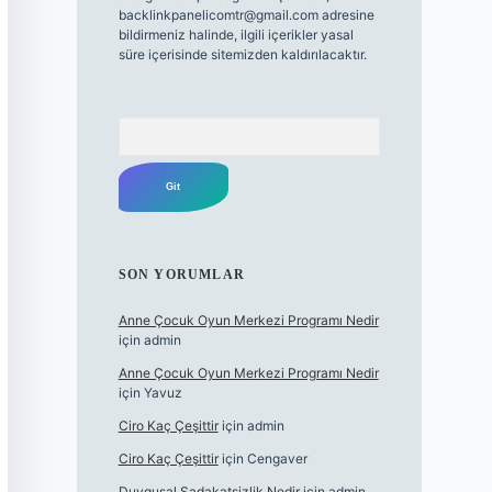
backlinkpanelicomtr@gmail.com
adresine
bildirmeniz halinde, ilgili içerikler yasal
süre içerisinde sitemizden kaldırılacaktır.
Arama
SON YORUMLAR
Anne Çocuk Oyun Merkezi Programı Nedir
için
admin
Anne Çocuk Oyun Merkezi Programı Nedir
için
Yavuz
Ciro Kaç Çeşittir
için
admin
Ciro Kaç Çeşittir
için
Cengaver
Duygusal Sadakatsizlik Nedir
için
admin