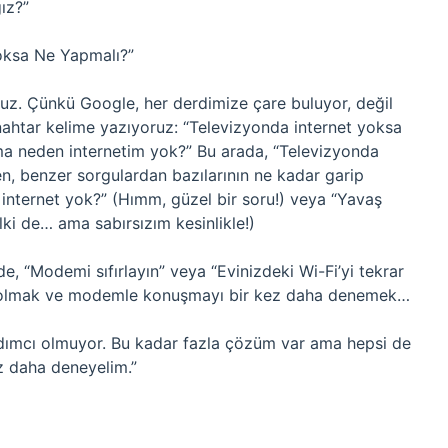
ız?”
Yoksa Ne Yapmalı?”
uz. Çünkü Google, her derdimize çare buluyor, değil
htar kelime yazıyoruz: “Televizyonda internet yoksa
ma neden internetim yok?” Bu arada, “Televizyonda
n, benzer sorgulardan bazılarının ne kadar garip
internet yok?” (Hımm, güzel bir soru!) veya “Yavaş
lki de… ama sabırsızım kesinlikle!)
, “Modemi sıfırlayın” veya “Evinizdeki Wi-Fi’yi tekrar
ırlı olmak ve modemle konuşmayı bir kez daha denemek…
rdımcı olmuyor. Bu kadar fazla çözüm var ama hepsi de
z daha deneyelim.”