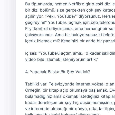
Bu tip anlarda, hemen Netflix’e girip eski dizi
bir dizi bölümü, size gerçekten çok şey kataca
açılmıyor. “Peki, YouTube?” diyorsunuz. Herkes
geçireyim!” YouTube’u açmak için cep telefon
Fi’yi kontrol ediyorsunuz, ama herhangi bir so
çalışıyorsunuz. Ama bir bakıyorsunuz ki telefo
içerik izlemek mi? Kendinizi bir anda bir paz
İç ses: “YouTube’u açtım ama… o kadar sıkıldım
video bile izlemek istemiyorum artık.”
4. Yapacak Başka Bir Şey Var Mı?
Tabii ki var! Televizyonda internet yoksa, o a
Örneğin, bir kitap açıp okumaya başlamak. Evet
bulamadığınız ama okumak istediğiniz kitapla
kadar derinleşen bir şey hiç düşünmemişsiniz 
ve internetin olmadığı bir dünya, o kadar ilginç
belki yeni bir hobi buluruz” diyorsunuz.