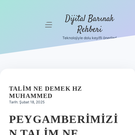
Dijital Barınak
menüyü
Rehberi
aç
Teknolojiyle dolu keyifli öneriler!
Anasayfa
Gizlilik
Politikası
Yasal Uyarı
TALIM NE DEMEK HZ
Hakkımızda
MUHAMMED
Tarih: Şubat 18, 2025
PEYGAMBERIMIZI
N TALIM NE