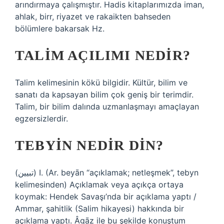
arındırmaya çalışmıştır. Hadis kitaplarımızda iman,
ahlak, birr, riyazet ve rakaikten bahseden
bölümlere bakarsak Hz.
TALIM AÇILIMI NEDIR?
Talim kelimesinin kökü bilgidir. Kültür, bilim ve
sanatı da kapsayan bilim çok geniş bir terimdir.
Talim, bir bilim dalında uzmanlaşmayı amaçlayan
egzersizlerdir.
TEBYIN NEDIR DIN?
(ﺗﺒﻴﻴﻦ) I. (Ar. beyān “açıklamak; netleşmek”, tebyn
kelimesinden) Açıklamak veya açıkça ortaya
koymak: Hendek Savaşı’nda bir açıklama yaptı /
Ammar, şahitlik (Salim hikayesi) hakkında bir
açıklama yaptı. Âgāz ile bu şekilde konuştum