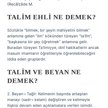
(Recâîzâde M.
TALIM EHLI NE DEMEK?
Sözlükte “bilmek, bir şeyin mahiyetini bilmek”
anlamına gelen “ilm” kökünden türeyen “ta’lîm”,
“başkasına bir şey öğretmek” anlamına gelir.
Buradan türeyen Ta’limiyye, dinî hakikatlerin ancak
masum imamların öğretileriyle öğrenilebileceğini
iddia eden gruplardır.
TALIM VE BEYAN NE
DEMEK?
2. Beyan-ı Tağîr: Kelimenin başında anlaşılan
manayı (sadr-ı kelam) değiştiren ve kelimeyle
ilişkisi devam eden açıklamalara verilen isimdir.