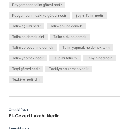
Peygamberin talim görevi nedir
Peygamberin tezkiye görevi nedir
Şeyhi Talim nedir
Talim açılımı nedir
Talim ehli ne demek
Talim ne demek dinî
Talim oldu ne demek
Talim ve beyan ne demek
Talim yapmak ne demek tarih
Talim yapmak nedir
Talip mi talib mi
Tebyin nedir din
Teşri görevi nedir
Tezkiye ne zaman verilir
Tezkiye nedir din
Önceki Yazı
El-Cezeri Lakabı Nedir
Sonraki Yazı