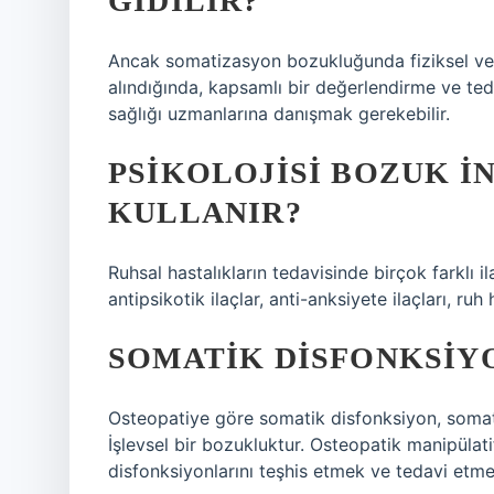
GIDILIR?
Ancak somatizasyon bozukluğunda fiziksel ve p
alındığında, kapsamlı bir değerlendirme ve tedav
sağlığı uzmanlarına danışmak gerekebilir.
PSIKOLOJISI BOZUK I
KULLANIR?
Ruhsal hastalıkların tedavisinde birçok farklı il
antipsikotik ilaçlar, anti-anksiyete ilaçları, ruh 
SOMATIK DISFONKSIY
Osteopatiye göre somatik disfonksiyon, somatik 
İşlevsel bir bozukluktur. Osteopatik manipülat
disfonksiyonlarını teşhis etmek ve tedavi etmek iç