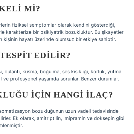
KELI MI?
erin fiziksel semptomlar olarak kendini gösterdiği,
rle karakterize bir psikiyatrik bozukluktur. Bu şikayetler
n kişinin hayatı üzerinde olumsuz bir etkiye sahiptir.
TESPIT EDILIR?
ı, bulantı, kusma, boğulma, ses kısıklığı, körlük, yutma
yal ve profesyonel yaşamda sorunlar. Benzer durumlar.
LUĞU IÇIN HANGI ILAÇ?
kle somatizasyon bozukluğunun uzun vadeli tedavisinde
rler. Ek olarak, amitriptilin, imipramin ve doksepin gibi
mlenmiştir.