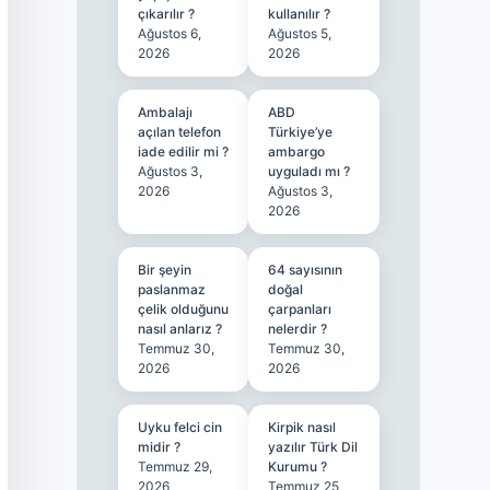
çıkarılır ?
kullanılır ?
Ağustos 6,
Ağustos 5,
2026
2026
Ambalajı
ABD
açılan telefon
Türkiye’ye
iade edilir mi ?
ambargo
Ağustos 3,
uyguladı mı ?
2026
Ağustos 3,
2026
Bir şeyin
64 sayısının
paslanmaz
doğal
çelik olduğunu
çarpanları
nasıl anlarız ?
nelerdir ?
Temmuz 30,
Temmuz 30,
2026
2026
Uyku felci cin
Kirpik nasıl
midir ?
yazılır Türk Dil
Temmuz 29,
Kurumu ?
2026
Temmuz 25,