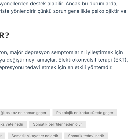
fesyonellerden destek alabilir. Ancak bu durumlarda,
riste yönlendirir çünkü sorun genellikle psikolojiktir ve
R?
n, majör depresyon semptomlarını iyileştirmek için
eya değiştirmeyi amaçlar. Elektrokonvülsif terapi (EKT),
presyonu tedavi etmek için en etkili yöntemdir.
lı psikoz ne zaman geçer
Psikolojik ne kadar sürede geçer
ksiyete nedir
Somatik belirtiler neden olur
r
Somatik şikayetler nelerdir
Somatik tedavi nedir