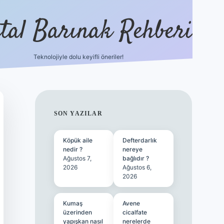
ital Barınak Rehberi
Teknolojiyle dolu keyifli öneriler!
hiltonbet güncel giriş
http
SIDEBAR
SON YAZILAR
Köpük aile
Defterdarlık
nedir ?
nereye
Ağustos 7,
bağlıdır ?
2026
Ağustos 6,
2026
Kumaş
Avene
üzerinden
cicalfate
yapışkan nasıl
nerelerde