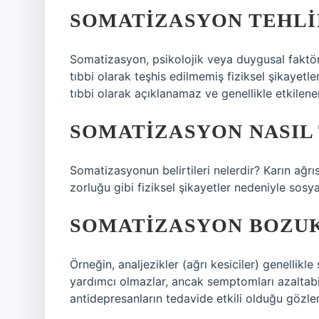
SOMATIZASYON TEHLI
Somatizasyon, psikolojik veya duygusal faktörl
tıbbi olarak teşhis edilmemiş fiziksel şikayetle
tıbbi olarak açıklanamaz ve genellikle etkilene
SOMATIZASYON NASIL 
Somatizasyonun belirtileri nelerdir? Karın ağrıs
zorluğu gibi fiziksel şikayetler nedeniyle sos
SOMATIZASYON BOZUK
Örneğin, analjezikler (ağrı kesiciler) genelli
yardımcı olmazlar, ancak semptomları azaltabili
antidepresanların tedavide etkili olduğu gözle