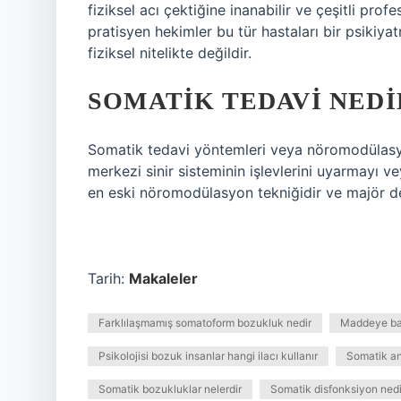
fiziksel acı çektiğine inanabilir ve çeşitli pro
pratisyen hekimler bu tür hastaları bir psikiyat
fiziksel nitelikte değildir.
SOMATIK TEDAVI NEDI
Somatik tedavi yöntemleri veya nöromodülasyo
merkezi sinir sisteminin işlevlerini uyarmayı v
en eski nöromodülasyon tekniğidir ve majör de
Tarih:
Makaleler
Farklılaşmamış somatoform bozukluk nedir
Maddeye bağ
Psikolojisi bozuk insanlar hangi ilacı kullanır
Somatik an
Somatik bozukluklar nelerdir
Somatik disfonksiyon nedi