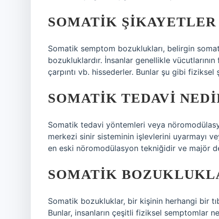
SOMATIK ŞIKAYETLER
Somatik semptom bozuklukları, belirgin somati
bozukluklardır. İnsanlar genellikle vücutlarının
çarpıntı vb. hissederler. Bunlar şu gibi fiziksel
SOMATIK TEDAVI NEDI
Somatik tedavi yöntemleri veya nöromodülasyo
merkezi sinir sisteminin işlevlerini uyarmayı v
en eski nöromodülasyon tekniğidir ve majör de
SOMATIK BOZUKLUKL
Somatik bozukluklar, bir kişinin herhangi bir t
Bunlar, insanların çeşitli fiziksel semptomlar ne