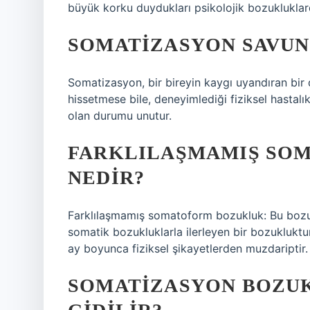
büyük korku duydukları psikolojik bozukluklard
SOMATIZASYON SAVUN
Somatizasyon, bir bireyin kaygı uyandıran bir du
hissetmese bile, deneyimlediği fiziksel hastalı
olan durumu unutur.
FARKLILAŞMAMIŞ SO
NEDIR?
Farklılaşmamış somatoform bozukluk: Bu bozuk
somatik bozukluklarla ilerleyen bir bozukluktur. 
ay boyunca fiziksel şikayetlerden muzdariptir.
SOMATIZASYON BOZU