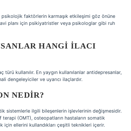
sikolojik faktörlerin karmaşık etkileşimi göz önüne
i planı için psikiyatristler veya psikologlar gibi ruh
NSANLAR HANGI ILACI
aç türü kullanılır. En yaygın kullanılanlar antidepresanlar,
hali dengeleyiciler ve uyarıcı ilaçlardır.
ON NEDIR?
sistemlerle ilgili bileşenlerin işlevlerinin değişmesidir.
if terapi (OMT), osteopatların hastaların somatik
in ellerini kullandıkları çeşitli teknikleri içerir.