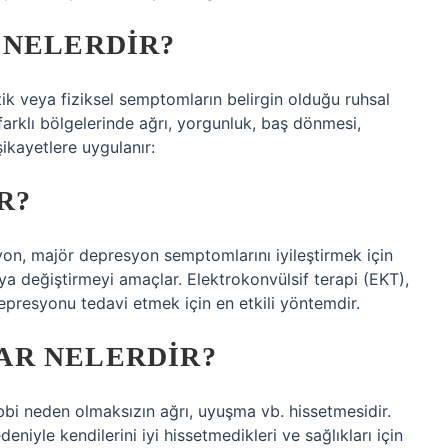
 NELERDIR?
k veya fiziksel semptomların belirgin olduğu ruhsal
 farklı bölgelerinde ağrı, yorgunluk, baş dönmesi,
 şikayetlere uygulanır:
R?
n, majör depresyon semptomlarını iyileştirmek için
eya değiştirmeyi amaçlar. Elektrokonvülsif terapi (EKT),
presyonu tedavi etmek için en etkili yöntemdir.
AR NELERDIR?
ıbbi neden olmaksızın ağrı, uyuşma vb. hissetmesidir.
deniyle kendilerini iyi hissetmedikleri ve sağlıkları için