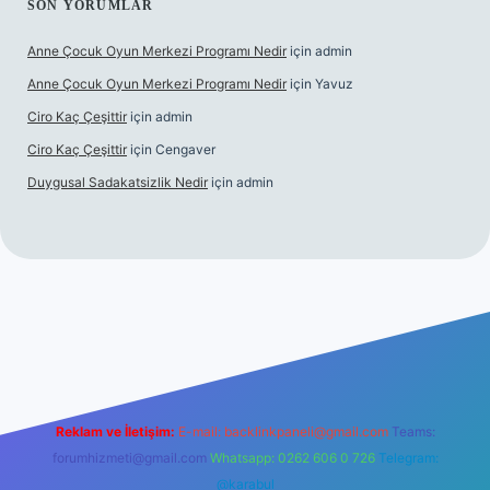
SON YORUMLAR
Anne Çocuk Oyun Merkezi Programı Nedir
için
admin
Anne Çocuk Oyun Merkezi Programı Nedir
için
Yavuz
Ciro Kaç Çeşittir
için
admin
Ciro Kaç Çeşittir
için
Cengaver
Duygusal Sadakatsizlik Nedir
için
admin
tps://www.betexper.xyz/
elexbetgiris.org
Reklam ve İletişim:
E-mail:
backlinkpaneli@gmail.com
Teams:
forumhizmeti@gmail.com
Whatsapp: 0262 606 0 726
Telegram:
@karabul