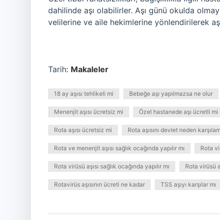
dahilinde aşı olabilirler. Aşı günü okulda olma
velilerine ve aile hekimlerine yönlendirilerek aş
Tarih:
Makaleler
18 ay aşısı tehlikeli mi
Bebeğe aşı yapılmazsa ne olur
Menenjit aşısı ücretsiz mi
Özel hastanede aşı ücretli mi
Rota aşısı ücretsiz mi
Rota aşısını devlet neden karşıla
Rota ve menenjit aşısı sağlık ocağında yapılır mı
Rota vi
Rota virüsü aşısı sağlık ocağında yapılır mı
Rota virüsü 
Rotavirüs aşısının ücreti ne kadar
TSS aşıyı karşılar mı