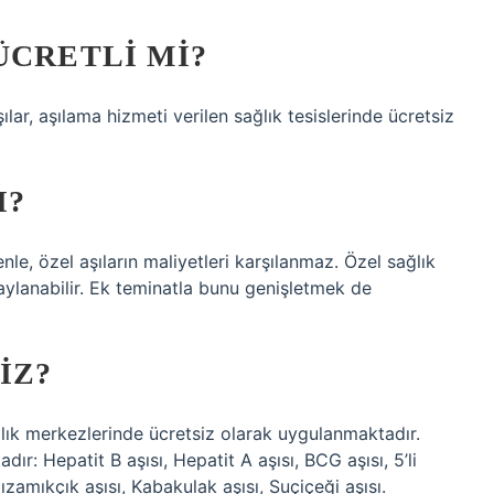
ÜCRETLI MI?
ılar, aşılama hizmeti verilen sağlık tesislerinde ücretsiz
I?
e, özel aşıların maliyetleri karşılanmaz. Özel sağlık
aylanabilir. Ek teminatla bunu genişletmek de
IZ?
ağlık merkezlerinde ücretsiz olarak uygulanmaktadır.
r: Hepatit B aşısı, Hepatit A aşısı, BCG aşısı, 5’li
ızamıkçık aşısı, Kabakulak aşısı, Suçiçeği aşısı.