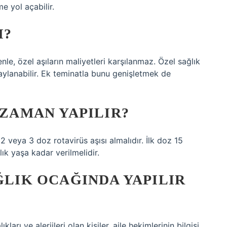
e yol açabilir.
I?
e, özel aşıların maliyetleri karşılanmaz. Özel sağlık
aylanabilir. Ek teminatla bunu genişletmek de
 ZAMAN YAPILIR?
2 veya 3 doz rotavirüs aşısı almalıdır. İlk doz 15
ık yaşa kadar verilmelidir.
ĞLIK OCAĞINDA YAPILIR
lıkları ve alerjileri olan kişiler, aile hekimlerinin bilgisi