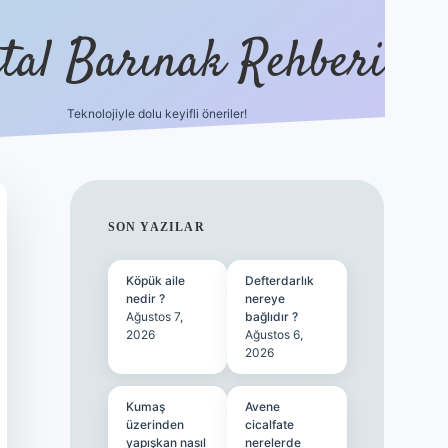
ital Barınak Rehberi
Teknolojiyle dolu keyifli öneriler!
hiltonbet güncel giriş
htt
SIDEBAR
SON YAZILAR
Köpük aile
Defterdarlık
nedir ?
nereye
Ağustos 7,
bağlıdır ?
2026
Ağustos 6,
2026
Kumaş
Avene
üzerinden
cicalfate
yapışkan nasıl
nerelerde