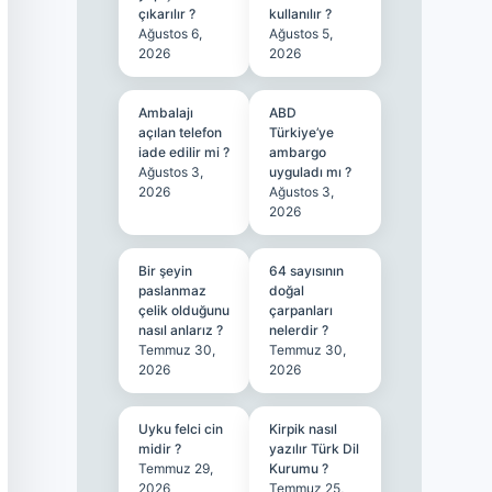
çıkarılır ?
kullanılır ?
Ağustos 6,
Ağustos 5,
2026
2026
Ambalajı
ABD
açılan telefon
Türkiye’ye
iade edilir mi ?
ambargo
Ağustos 3,
uyguladı mı ?
2026
Ağustos 3,
2026
Bir şeyin
64 sayısının
paslanmaz
doğal
çelik olduğunu
çarpanları
nasıl anlarız ?
nelerdir ?
Temmuz 30,
Temmuz 30,
2026
2026
Uyku felci cin
Kirpik nasıl
midir ?
yazılır Türk Dil
Temmuz 29,
Kurumu ?
2026
Temmuz 25,