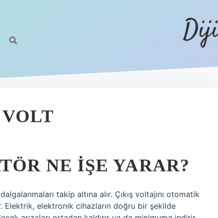
Dij
 VOLT
TÖR NE IŞE YARAR?
lgalanmaları takip altına alır. Çıkış voltajını otomatik
 Elektrik, elektronik cihazların doğru bir şekilde
lecek arızaları ortadan kaldırır ya da minimuma indirir.