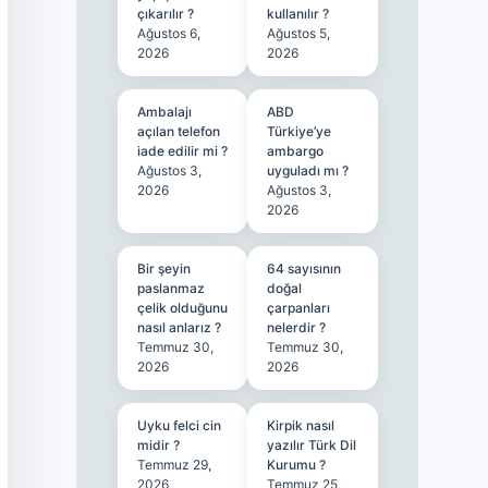
çıkarılır ?
kullanılır ?
Ağustos 6,
Ağustos 5,
2026
2026
Ambalajı
ABD
açılan telefon
Türkiye’ye
iade edilir mi ?
ambargo
Ağustos 3,
uyguladı mı ?
2026
Ağustos 3,
2026
Bir şeyin
64 sayısının
paslanmaz
doğal
çelik olduğunu
çarpanları
nasıl anlarız ?
nelerdir ?
Temmuz 30,
Temmuz 30,
2026
2026
Uyku felci cin
Kirpik nasıl
midir ?
yazılır Türk Dil
Temmuz 29,
Kurumu ?
2026
Temmuz 25,