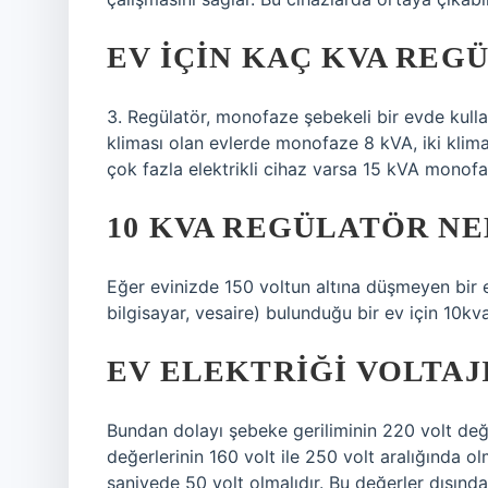
EV IÇIN KAÇ KVA REG
3. Regülatör, monofaze şebekeli bir evde kull
kliması olan evlerde monofaze 8 kVA, iki klim
çok fazla elektrikli cihaz varsa 15 kVA monofaz
10 KVA REGÜLATÖR NE
Eğer evinizde 150 voltun altına düşmeyen bir e
bilgisayar, vesaire) bulunduğu bir ev için 10kva’
EV ELEKTRIĞI VOLTAJ
Bundan dolayı şebeke geriliminin 220 volt değ
değerlerinin 160 volt ile 250 volt aralığında ol
saniyede 50 volt olmalıdır. Bu değerler dışın