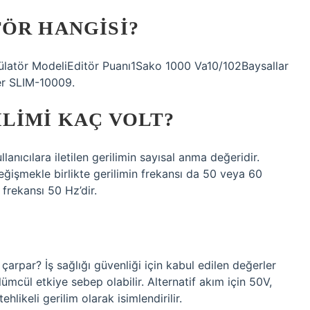
ÖR HANGISI?
atör ModeliEditör Puanı1Sako 1000 Va10/102Baysallar
r SLIM-10009.
LIMI KAÇ VOLT?
ullanıcılara iletilen gerilimin sayısal anma değeridir.
eğişmekle birlikte gerilimin frekansı da 50 veya 60
 frekansı 50 Hz’dir.
 çarpar? İş sağlığı güvenliği için kabul edilen değerler
mcül etkiye sebep olabilir. Alternatif akım için 50V,
hlikeli gerilim olarak isimlendirilir.