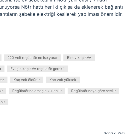
lunuyorsa Nötr hattı her iki çıkışa da eklenerek bağlantı
antıların şebeke elektriği kesilerek yapılması önemlidir.
220 volt regülatör ne işe yarar
Bir ev kaç kVA
ı
Ev için kaç kVA regülatör gerekli
rar
Kaç volt öldürür
Kaç volt yüksek
ır
Regülatör ne amaçla kullanılır
Regülatör neye göre seçilir
olt
Sonraki Yazı