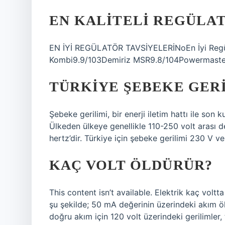
EN KALITELI REGÜLAT
EN İYİ REGÜLATÖR TAVSİYELERİNoEn İyi Regül
Kombi9.9/103Demiriz MSR9.8/104Powermaste
TÜRKIYE ŞEBEKE GERI
Şebeke gerilimi, bir enerji iletim hattı ile son k
Ülkeden ülkeye genellikle 110-250 volt arası d
hertz’dir. Türkiye için şebeke gerilimi 230 V ve
KAÇ VOLT ÖLDÜRÜR?
This content isn’t available. Elektrik kaç voltta
şu şekilde; 50 mA değerinin üzerindeki akım ölü
doğru akım için 120 volt üzerindeki gerilimler, te