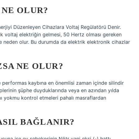
NE OLUR?
rjiyi Düzenleyen Cihazlara Voltaj Regülatörü Denir.
ek voltaj elektriğin gelmesi, 50 Hertz olması gereken
neden olur. Bu durumda da elektrik elektronik cihazlar
SA NE OLUR?
e performas kaybına en önemlisi zaman içinde silindir
plerinin şüphe duyduklarında veya en azından yılda
 yokmu kontrol etmeleri pahalı masraflardan
ASIL BAĞLANIR?
ucuna ise ev şebekesinin Nötr yani eksi (-) hattı