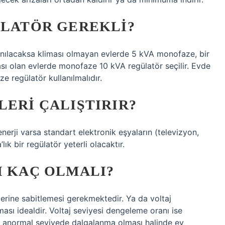
ÜLATÖR GEREKLI?
anılacaksa kliması olmayan evlerde 5 kVA monofaze, bir
ası olan evlerde monofaze 10 kVA regülatör seçilir. Evde
e regülatör kullanılmalıdır.
LERI ÇALIŞTIRIR?
nerji varsa standart elektronik eşyaların (televizyon,
lık bir regülatör yeterli olacaktır.
I KAÇ OLMALI?
erine sabitlemesi gerekmektedir. Ya da voltaj
ması idealdir. Voltaj seviyesi dengeleme oranı ise
da anormal seviyede dalgalanma olması halinde ev