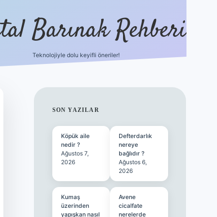
ital Barınak Rehberi
Teknolojiyle dolu keyifli öneriler!
hiltonbet güncel giriş
h
SIDEBAR
SON YAZILAR
Köpük aile
Defterdarlık
nedir ?
nereye
Ağustos 7,
bağlıdır ?
2026
Ağustos 6,
2026
Kumaş
Avene
üzerinden
cicalfate
yapışkan nasıl
nerelerde