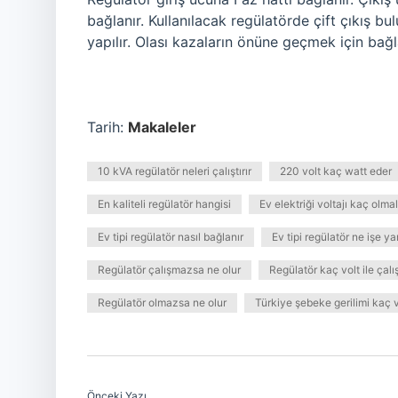
bağlanır. Kullanılacak regülatörde çift çıkış bu
yapılır. Olası kazaların önüne geçmek için bağl
Tarih:
Makaleler
10 kVA regülatör neleri çalıştırır
220 volt kaç watt eder
En kaliteli regülatör hangisi
Ev elektriği voltajı kaç olmal
Ev tipi regülatör nasıl bağlanır
Ev tipi regülatör ne işe ya
Regülatör çalışmazsa ne olur
Regülatör kaç volt ile çalış
Regülatör olmazsa ne olur
Türkiye şebeke gerilimi kaç v
Önceki Yazı