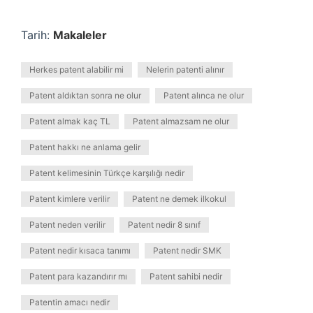
Tarih:
Makaleler
Herkes patent alabilir mi
Nelerin patenti alınır
Patent aldıktan sonra ne olur
Patent alınca ne olur
Patent almak kaç TL
Patent almazsam ne olur
Patent hakkı ne anlama gelir
Patent kelimesinin Türkçe karşılığı nedir
Patent kimlere verilir
Patent ne demek ilkokul
Patent neden verilir
Patent nedir 8 sınıf
Patent nedir kısaca tanımı
Patent nedir SMK
Patent para kazandırır mı
Patent sahibi nedir
Patentin amacı nedir