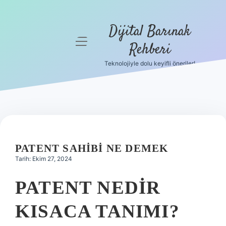
Dijital Barınak
menüyü
Rehberi
aç
Teknolojiyle dolu keyifli öneriler!
Anasayfa
Gizlilik
Politikası
Yasal Uyarı
PATENT SAHIBI NE DEMEK
Hakkımızda
Tarih: Ekim 27, 2024
PATENT NEDIR
KISACA TANIMI?