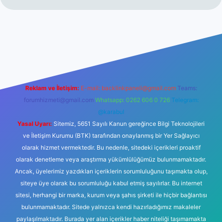
 güncel giriş
https://www.betexper.xyz/
elexbetgiris.org
Reklam ve İletişim:
E-mail:
backlinkpaneli@gmail.com
Teams:
forumhizmeti@gmail.com
Whatsapp: 0262 606 0 726
Telegram:
@karabul
Yasal Uyarı:
Sitemiz, 5651 Sayılı Kanun gereğince Bilgi Teknolojileri
ve İletişim Kurumu (BTK) tarafından onaylanmış bir Yer Sağlayıcı
olarak hizmet vermektedir. Bu nedenle, sitedeki içerikleri proaktif
olarak denetleme veya araştırma yükümlülüğümüz bulunmamaktadır.
Ancak, üyelerimiz yazdıkları içeriklerin sorumluluğunu taşımakta olup,
siteye üye olarak bu sorumluluğu kabul etmiş sayılırlar. Bu internet
sitesi, herhangi bir marka, kurum veya şahıs şirketi ile hiçbir bağlantısı
bulunmamaktadır. Sitede yalnızca kendi hazırladığımız makaleler
paylaşılmaktadır. Burada yer alan içerikler haber niteliği taşımamakta