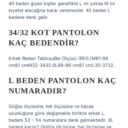
40 beden giyen kişiler genellikle L mi yoksa M mi
kıyafet alacağına karar veremezler. 40 beden L
bedene denk gelir.
34/32 KOT PANTOLON
KAÇ BEDENDIR?
Erkek Beden TablosuBel Ölçüsü (REG.)M81-86
cm81 cmM32-3432.0L89-96 cm81 cmL35-3732.
L BEDEN PANTOLON KAÇ
NUMARADIR?
Göğüs ölçüsüne, bel ölçüsüne ve bacak
uzunluğuna göre değişmekle birlikte erkek L
bedeni 52 – 54 numaralara denk gelmektedir. XL
bedeni kaçtır? Göğüs ölçüsüne, bel ölçüsüne ve