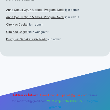
Anne Çocuk Oyun Merkezi Programı Nedir
için
admin
Anne Çocuk Oyun Merkezi Programı Nedir
için
Yavuz
Ciro Kaç Çeşittir
için
admin
Ciro Kaç Çeşittir
için
Cengaver
Duygusal Sadakatsizlik Nedir
için
admin
ttps://www.betexper.xyz/
elexbetgiris.org
Reklam ve İletişim:
E-mail:
backlinkpaneli@gmail.com
Teams:
forumhizmeti@gmail.com
Whatsapp: 0262 606 0 726
Telegram:
@karabul