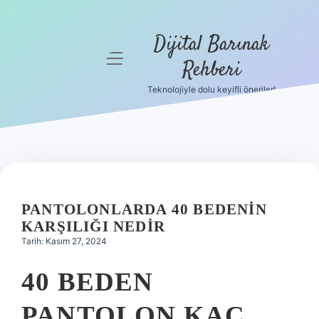
Dijital Barınak
menüyü
Rehberi
aç
Teknolojiyle dolu keyifli öneriler!
Anasayfa
Gizlilik
Politikası
Yasal Uyarı
PANTOLONLARDA 40 BEDENIN
Hakkımızda
KARŞILIĞI NEDIR
Tarih: Kasım 27, 2024
40 BEDEN
PANTOLON KAÇ