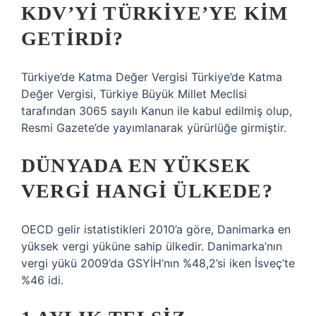
KDV’YI TÜRKIYE’YE KIM
GETIRDI?
Türkiye’de Katma Değer Vergisi Türkiye’de Katma
Değer Vergisi, Türkiye Büyük Millet Meclisi
tarafından 3065 sayılı Kanun ile kabul edilmiş olup,
Resmi Gazete’de yayımlanarak yürürlüğe girmiştir.
DÜNYADA EN YÜKSEK
VERGI HANGI ÜLKEDE?
OECD gelir istatistikleri 2010’a göre, Danimarka en
yüksek vergi yüküne sahip ülkedir. Danimarka’nın
vergi yükü 2009’da GSYİH’nın %48,2’si iken İsveç’te
%46 idi.