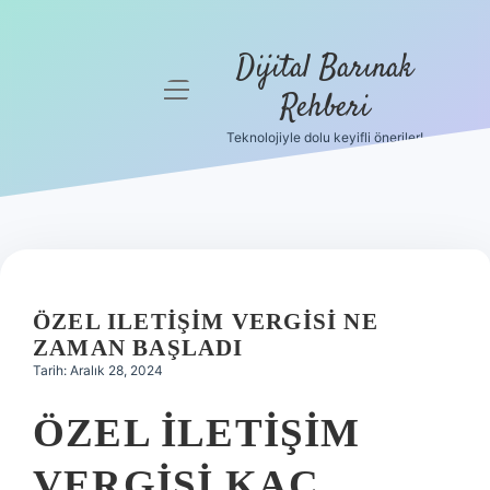
Dijital Barınak
menüyü
Rehberi
aç
Teknolojiyle dolu keyifli öneriler!
Anasayfa
Gizlilik
Politikası
Yasal Uyarı
ÖZEL ILETIŞIM VERGISI NE
Hakkımızda
ZAMAN BAŞLADI
Tarih: Aralık 28, 2024
ÖZEL ILETIŞIM
VERGISI KAÇ