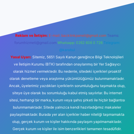
tps://www.betexper.xyz/
elexbetgiris.org
Reklam ve İletişim:
E-mail:
backlinkpaneli@gmail.com
Teams:
forumhizmeti@gmail.com
Whatsapp: 0262 606 0 726
Telegram:
@karabul
Yasal Uyarı:
Sitemiz, 5651 Sayılı Kanun gereğince Bilgi Teknolojileri
ve İletişim Kurumu (BTK) tarafından onaylanmış bir Yer Sağlayıcı
olarak hizmet vermektedir. Bu nedenle, sitedeki içerikleri proaktif
olarak denetleme veya araştırma yükümlülüğümüz bulunmamaktadır.
Ancak, üyelerimiz yazdıkları içeriklerin sorumluluğunu taşımakta olup,
siteye üye olarak bu sorumluluğu kabul etmiş sayılırlar. Bu internet
sitesi, herhangi bir marka, kurum veya şahıs şirketi ile hiçbir bağlantısı
bulunmamaktadır. Sitede yalnızca kendi hazırladığımız makaleler
paylaşılmaktadır. Burada yer alan içerikler haber niteliği taşımamakta
olup, gerçek kurum ve kişiler hakkında paylaşım yapılmamaktadır.
Gerçek kurum ve kişiler ile isim benzerlikleri tamamen tesadüfidir.