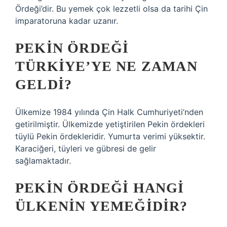
Ördeği’dir. Bu yemek çok lezzetli olsa da tarihi Çin
imparatoruna kadar uzanır.
PEKIN ÖRDEĞI
TÜRKIYE’YE NE ZAMAN
GELDI?
Ülkemize 1984 yılında Çin Halk Cumhuriyeti’nden
getirilmiştir. Ülkemizde yetiştirilen Pekin ördekleri
tüylü Pekin ördekleridir. Yumurta verimi yüksektir.
Karaciğeri, tüyleri ve gübresi de gelir
sağlamaktadır.
PEKIN ÖRDEĞI HANGI
ÜLKENIN YEMEĞIDIR?