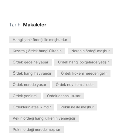
Tarih:
Makaleler
Hangi şehir ördeği ile meşhurdur
Kızarmış ördek hangi ülkenin
Nerenin ördeği meşhur
Ördek gece ne yapar
Ördek hangi bölgelerde yetişir
Ördek hangi hayvandır
Ördek kökeni nereden gelir
Ördek nerede yaşar
Ördek neyi temsil eder
Ördek yenir mi
Ördekler nasıl susar
Ördeklerin atası kimdir
Pekin ne ile meşhur
Pekin ördeği hangi ülkenin yemeğidir
Pekin ördeği nerede meşhur