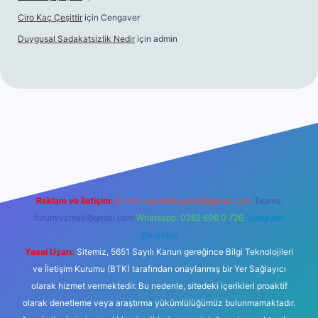
Ciro Kaç Çeşittir
için
Cengaver
Duygusal Sadakatsizlik Nedir
için
admin
s.org
Reklam ve İletişim:
E-mail:
backlinkpaneli@gmail.com
Teams:
forumhizmeti@gmail.com
Whatsapp: 0262 606 0 726
Telegram:
@karabul
Yasal Uyarı:
Sitemiz, 5651 Sayılı Kanun gereğince Bilgi Teknolojileri
ve İletişim Kurumu (BTK) tarafından onaylanmış bir Yer Sağlayıcı
olarak hizmet vermektedir. Bu nedenle, sitedeki içerikleri proaktif
olarak denetleme veya araştırma yükümlülüğümüz bulunmamaktadır.