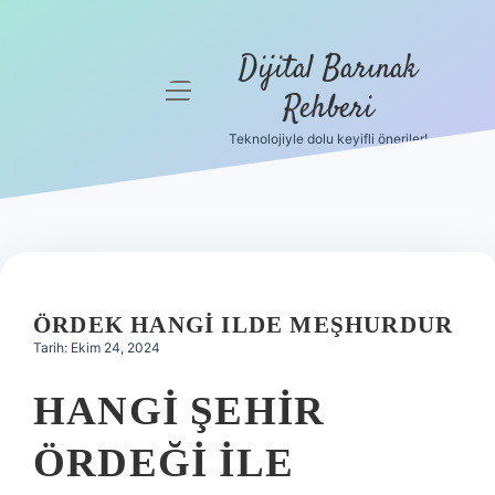
Dijital Barınak
menüyü
Rehberi
aç
Teknolojiyle dolu keyifli öneriler!
Anasayfa
Gizlilik
Politikası
Yasal Uyarı
ÖRDEK HANGI ILDE MEŞHURDUR
Hakkımızda
Tarih: Ekim 24, 2024
HANGI ŞEHIR
ÖRDEĞI ILE