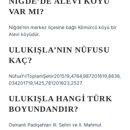
NIĞDE’DE ALEVI KÖYÜ
VAR MI?
Niğde’nin merkez ilçesine bağlı Kömürcü köyü bir
Alevi köyüdür.
ULUKIŞLA’NIN NÜFUSU
KAÇ?
NüfusYılToplamŞehir201519,4784,987201619,8836,
034201719,1425,781201823,2527.
ULUKIŞLA HANGI TÜRK
BOYUNDANDIR?
Osmanlı Padişahları III. Selim ve II. Mahmut