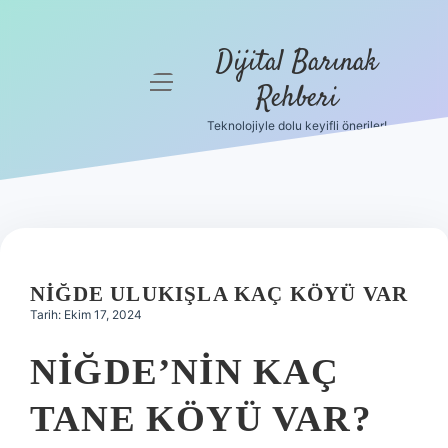
Dijital Barınak
menüyü
Rehberi
aç
Teknolojiyle dolu keyifli öneriler!
Anasayfa
Gizlilik
Politikası
Yasal Uyarı
NIĞDE ULUKIŞLA KAÇ KÖYÜ VAR
Hakkımızda
Tarih: Ekim 17, 2024
NIĞDE’NIN KAÇ
TANE KÖYÜ VAR?