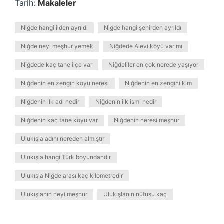
Tarih:
Makaleler
Niğde hangi ilden ayrıldı
Niğde hangi şehirden ayrıldı
Niğde neyi meşhur yemek
Niğdede Alevi köyü var mı
Niğdede kaç tane ilçe var
Niğdeliler en çok nerede yaşıyor
Niğdenin en zengin köyü neresi
Niğdenin en zengini kim
Niğdenin ilk adı nedir
Niğdenin ilk ismi nedir
Niğdenin kaç tane köyü var
Niğdenin neresi meşhur
Ulukışla adını nereden almıştır
Ulukışla hangi Türk boyundandır
Ulukışla Niğde arası kaç kilometredir
Ulukışlanın neyi meşhur
Ulukışlanın nüfusu kaç