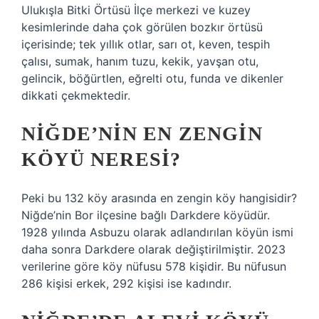
Ulukışla Bitki Örtüsü İlçe merkezi ve kuzey
kesimlerinde daha çok görülen bozkır örtüsü
içerisinde; tek yıllık otlar, sarı ot, keven, tespih
çalısı, sumak, hanım tuzu, kekik, yavşan otu,
gelincik, böğürtlen, eğrelti otu, funda ve dikenler
dikkati çekmektedir.
NIĞDE’NIN EN ZENGIN
KÖYÜ NERESI?
Peki bu 132 köy arasında en zengin köy hangisidir?
Niğde’nin Bor ilçesine bağlı Darkdere köyüdür.
1928 yılında Asbuzu olarak adlandırılan köyün ismi
daha sonra Darkdere olarak değiştirilmiştir. 2023
verilerine göre köy nüfusu 578 kişidir. Bu nüfusun
286 kişisi erkek, 292 kişisi ise kadındır.