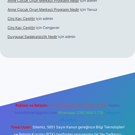
Anne Çocuk Oyun Merkezi Programı Nedir
için
admin
Anne Çocuk Oyun Merkezi Programı Nedir
için
Yavuz
Ciro Kaç Çeşittir
için
admin
Ciro Kaç Çeşittir
için
Cengaver
Duygusal Sadakatsizlik Nedir
için
admin
ttps://www.betexper.xyz/
elexbetgiris.org
Reklam ve İletişim:
E-mail:
backlinkpaneli@gmail.com
Teams:
forumhizmeti@gmail.com
Whatsapp: 0262 606 0 726
Telegram:
@karabul
Yasal Uyarı:
Sitemiz, 5651 Sayılı Kanun gereğince Bilgi Teknolojileri
ve İletişim Kurumu (BTK) tarafından onaylanmış bir Yer Sağlayıcı