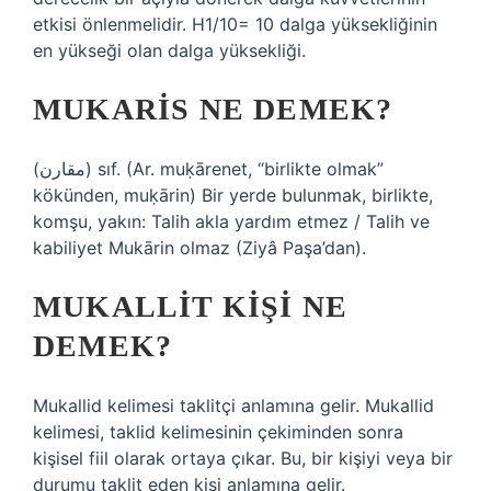
etkisi önlenmelidir. H1/10= 10 dalga yüksekliğinin
en yükseği olan dalga yüksekliği.
MUKARIS NE DEMEK?
(ﻣﻘﺎﺭﻥ) sıf. (Ar. muḳārenet, “birlikte olmak”
kökünden, muḳārin) Bir yerde bulunmak, birlikte,
komşu, yakın: Talih akla yardım etmez / Talih ve
kabiliyet Mukārin olmaz (Ziyâ Paşa’dan).
MUKALLIT KIŞI NE
DEMEK?
Mukallid kelimesi taklitçi anlamına gelir. Mukallid
kelimesi, taklid kelimesinin çekiminden sonra
kişisel fiil olarak ortaya çıkar. Bu, bir kişiyi veya bir
durumu taklit eden kişi anlamına gelir.