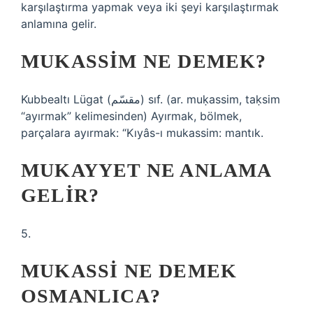
karşılaştırma yapmak veya iki şeyi karşılaştırmak
anlamına gelir.
MUKASSIM NE DEMEK?
Kubbealtı Lügat (ﻣﻘﺴّﻢ) sıf. (ar. muḳassim, taḳsіm
“ayırmak” kelimesinden) Ayırmak, bölmek,
parçalara ayırmak: “Kıyâs-ı mukassim: mantık.
MUKAYYET NE ANLAMA
GELIR?
5.
MUKASSI NE DEMEK
OSMANLICA?