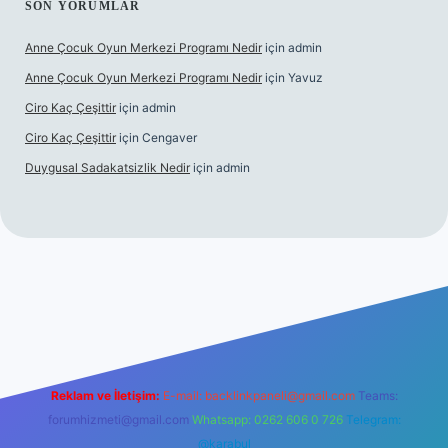
SON YORUMLAR
Anne Çocuk Oyun Merkezi Programı Nedir
için
admin
Anne Çocuk Oyun Merkezi Programı Nedir
için
Yavuz
Ciro Kaç Çeşittir
için
admin
Ciro Kaç Çeşittir
için
Cengaver
Duygusal Sadakatsizlik Nedir
için
admin
ş
https://www.betexper.xyz/
elexbetgiris.org
Reklam ve İletişim:
E-mail:
backlinkpaneli@gmail.com
Teams:
forumhizmeti@gmail.com
Whatsapp: 0262 606 0 726
Telegram:
@karabul