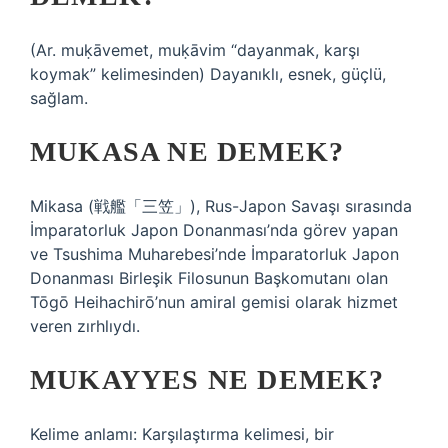
(Ar. muḳāvemet, muḳāvim “dayanmak, karşı
koymak” kelimesinden) Dayanıklı, esnek, güçlü,
sağlam.
MUKASA NE DEMEK?
Mikasa (戦艦「三笠」), Rus-Japon Savaşı sırasında
İmparatorluk Japon Donanması’nda görev yapan
ve Tsushima Muharebesi’nde İmparatorluk Japon
Donanması Birleşik Filosunun Başkomutanı olan
Tōgō Heihachirō’nun amiral gemisi olarak hizmet
veren zırhlıydı.
MUKAYYES NE DEMEK?
Kelime anlamı: Karşılaştırma kelimesi, bir