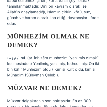
kabul edilemez, çirkin, kötü, tuhaf şey” olarak
tanımlanmaktadır. Dini bir kavram olarak ise
Allah’ın onaylamadığı, İslam’ın çirkin, kötü, suç,
günah ve haram olarak ilan ettiği davranışları ifade
eder.
MÜNHEZIM OLMAK NE
DEMEK?
(ﻣﻨﻬﺰﻢ) sıf. (ar. inhizām munhezim “yenilmiş olmak”
kelimesinden) Yenilmiş, yenilmiş, fethedilmiş: On iki
bin kâfir Münhezim oldu / Kimisi Kürt oldu, kimisi
Münadim (Süleyman Çelebi).
MÜZVAR NE DEMEK?
Müzvar dalgakıranın son noktasıdır. En az 300
derecelik bir açıyla dönerek dalga kuvvetlerinin