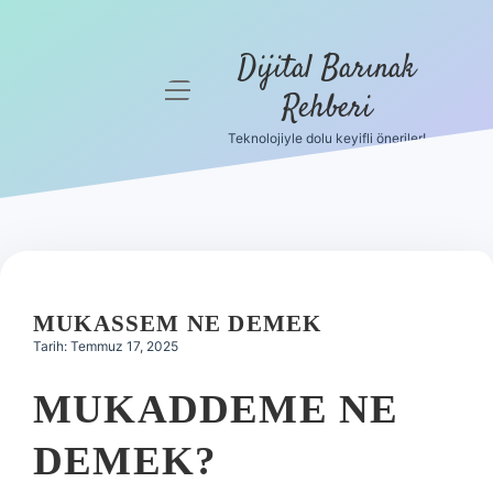
Dijital Barınak
menüyü
Rehberi
aç
Teknolojiyle dolu keyifli öneriler!
Anasayfa
Gizlilik
Politikası
Yasal Uyarı
MUKASSEM NE DEMEK
Hakkımızda
Tarih: Temmuz 17, 2025
MUKADDEME NE
DEMEK?