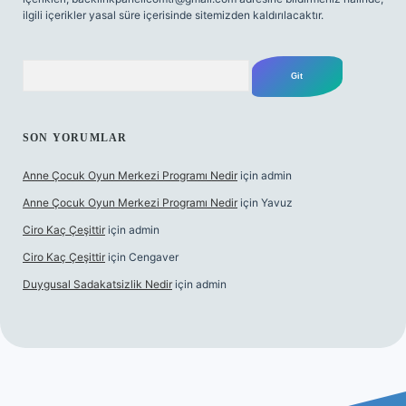
ilgili içerikler yasal süre içerisinde sitemizden kaldırılacaktır.
Arama
SON YORUMLAR
Anne Çocuk Oyun Merkezi Programı Nedir
için
admin
Anne Çocuk Oyun Merkezi Programı Nedir
için
Yavuz
Ciro Kaç Çeşittir
için
admin
Ciro Kaç Çeşittir
için
Cengaver
Duygusal Sadakatsizlik Nedir
için
admin
iriş
https://www.betexper.xyz/
elexbetgiris.org