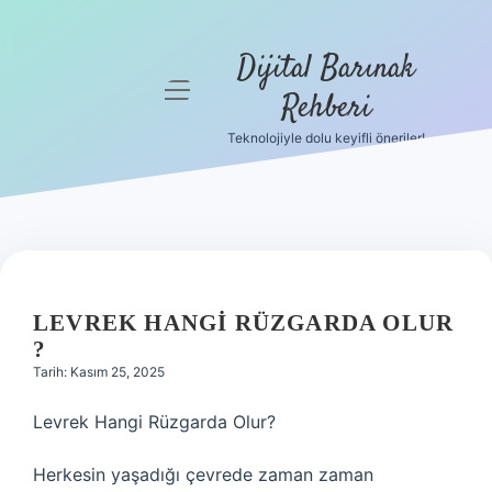
Dijital Barınak
menüyü
Rehberi
aç
Teknolojiyle dolu keyifli öneriler!
Anasayfa
Gizlilik
Politikası
Yasal Uyarı
LEVREK HANGI RÜZGARDA OLUR
Hakkımızda
?
Tarih: Kasım 25, 2025
Levrek Hangi Rüzgarda Olur?
Herkesin yaşadığı çevrede zaman zaman