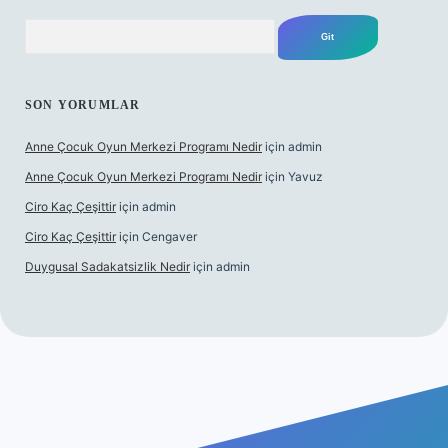
Arama
SON YORUMLAR
Anne Çocuk Oyun Merkezi Programı Nedir
için
admin
Anne Çocuk Oyun Merkezi Programı Nedir
için
Yavuz
Ciro Kaç Çeşittir
için
admin
Ciro Kaç Çeşittir
için
Cengaver
Duygusal Sadakatsizlik Nedir
için
admin
tps://www.betexper.xyz/
elexbetgiris.org