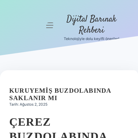
Dijital Barınak
menüyü
Rehberi
aç
Teknolojiyle dolu keyifli öneriler!
Anasayfa
Gizlilik
Politikası
Yasal Uyarı
KURUYEMIŞ BUZDOLABINDA
Hakkımızda
SAKLANIR MI
Tarih: Ağustos 2, 2025
ÇEREZ
BUZDOLABINDA