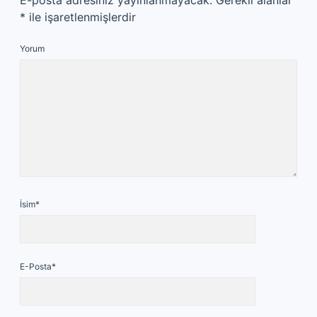
E-posta adresiniz yayınlanmayacak.
Gerekli alanlar
*
ile işaretlenmişlerdir
Yorum
İsim*
E-Posta*