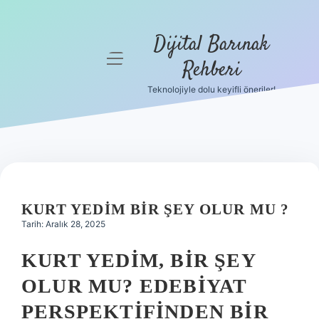
Dijital Barınak
menüyü
Rehberi
aç
Teknolojiyle dolu keyifli öneriler!
Anasayfa
Gizlilik
Politikası
Yasal Uyarı
KURT YEDIM BIR ŞEY OLUR MU ?
Hakkımızda
Tarih: Aralık 28, 2025
KURT YEDIM, BIR ŞEY
OLUR MU? EDEBIYAT
PERSPEKTIFINDEN BIR