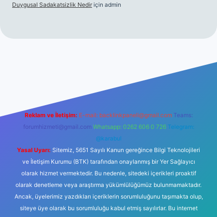
Duygusal Sadakatsizlik Nedir
için
admin
ttps://www.betexper.xyz/
elexbetgiris.org
Reklam ve İletişim:
E-mail:
backlinkpaneli@gmail.com
Teams:
forumhizmeti@gmail.com
Whatsapp: 0262 606 0 726
Telegram:
@karabul
Yasal Uyarı:
Sitemiz, 5651 Sayılı Kanun gereğince Bilgi Teknolojileri
ve İletişim Kurumu (BTK) tarafından onaylanmış bir Yer Sağlayıcı
olarak hizmet vermektedir. Bu nedenle, sitedeki içerikleri proaktif
olarak denetleme veya araştırma yükümlülüğümüz bulunmamaktadır.
Ancak, üyelerimiz yazdıkları içeriklerin sorumluluğunu taşımakta olup,
siteye üye olarak bu sorumluluğu kabul etmiş sayılırlar. Bu internet