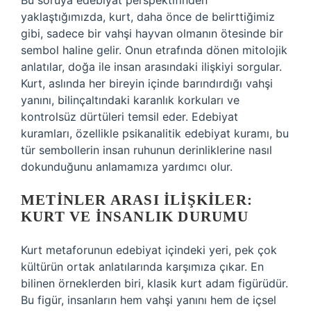
Bu soruya edebiyat perspektifinden
yaklaştığımızda, kurt, daha önce de belirttiğimiz
gibi, sadece bir vahşi hayvan olmanın ötesinde bir
sembol haline gelir. Onun etrafında dönen mitolojik
anlatılar, doğa ile insan arasındaki ilişkiyi sorgular.
Kurt, aslında her bireyin içinde barındırdığı vahşi
yanını, bilinçaltındaki karanlık korkuları ve
kontrolsüz dürtüleri temsil eder. Edebiyat
kuramları, özellikle psikanalitik edebiyat kuramı, bu
tür sembollerin insan ruhunun derinliklerine nasıl
dokunduğunu anlamamıza yardımcı olur.
METINLER ARASI İLIŞKILER:
KURT VE İNSANLIK DURUMU
Kurt metaforunun edebiyat içindeki yeri, pek çok
kültürün ortak anlatılarında karşımıza çıkar. En
bilinen örneklerden biri, klasik kurt adam figürüdür.
Bu figür, insanların hem vahşi yanını hem de içsel