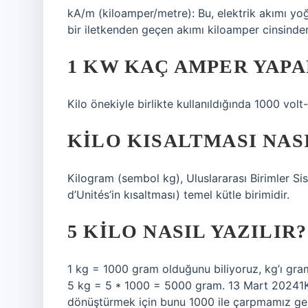
kA/m (kiloamper/metre): Bu, elektrik akımı yo
bir iletkenden geçen akımı kiloamper cinsinden
1 KW KAÇ AMPER YAPA
Kilo önekiyle birlikte kullanıldığında 1000 vol
KILO KISALTMASI NASI
Kilogram (sembol kg), Uluslararası Birimler Sis
d’Unités’in kısaltması) temel kütle birimidir.
5 KILO NASIL YAZILIR?
1 kg = 1000 gram olduğunu biliyoruz, kg’ı gr
5 kg = 5 * 1000 = 5000 gram. 13 Mart 20241K
dönüştürmek için bunu 1000 ile çarpmamız ge