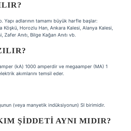
ILIR?
vb. Yapı adlarının tamamı büyük harfle başlar:
 Köşkü, Horozlu Han, Ankara Kalesi, Alanya Kalesi,
 Zafer Anıtı, Bilge Kağan Anıtı vb.
ZILIR?
kiloamper (kA) 1000 amperdir ve megaamper (MA) 1
ektrik akımlarını temsil eder.
ğunun (veya manyetik indüksiyonun) SI birimidir.
IM ŞIDDETI AYNI MIDIR?