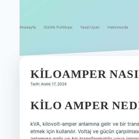
Anasayfa
Gizlilik Politikası
Yasal Uyarı
Hakkımızda
KILOAMPER NASI
Tarih: Aralık 17, 2024
KILO AMPER NED
kVA, kilovolt-amper anlamına gelir ve bir tra
etmek için kullanılır. Voltaj ve gücün çarpılm
anlamına gelir ve bir transformatör veya jenera