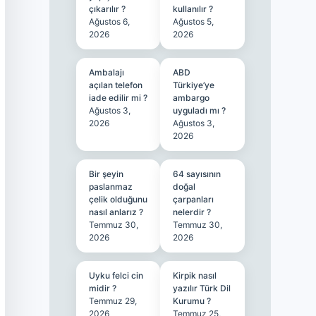
çıkarılır ?
kullanılır ?
Ağustos 6,
Ağustos 5,
2026
2026
Ambalajı
ABD
açılan telefon
Türkiye’ye
iade edilir mi ?
ambargo
Ağustos 3,
uyguladı mı ?
2026
Ağustos 3,
2026
Bir şeyin
64 sayısının
paslanmaz
doğal
çelik olduğunu
çarpanları
nasıl anlarız ?
nelerdir ?
Temmuz 30,
Temmuz 30,
2026
2026
Uyku felci cin
Kirpik nasıl
midir ?
yazılır Türk Dil
Temmuz 29,
Kurumu ?
2026
Temmuz 25,