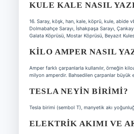
KULE KALE NASIL YAZ
16. Saray, köşk, han, kale, köprü, kule, abide 
Dolmabahçe Sarayı, İshakpaşa Sarayı, Çankaya
Galata Köprüsü, Mostar Köprüsü, Beyazıt Kulesi,
KILO AMPER NASIL YA
Amper farklı çarpanlarla kullanılır, örneğin 
milyon amperdir. Bahsedilen çarpanlar büyük el
TESLA NEYIN BIRIMI?
Tesla birimi (sembol T), manyetik akı yoğunlu
ELEKTRIK AKIMI VE AK