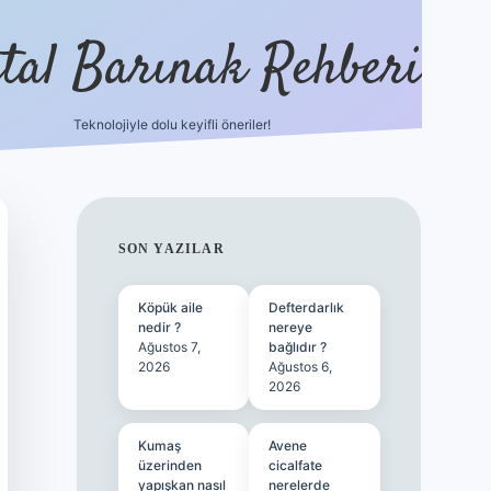
ital Barınak Rehberi
Teknolojiyle dolu keyifli öneriler!
hiltonbet güncel giriş
http
SIDEBAR
SON YAZILAR
Köpük aile
Defterdarlık
nedir ?
nereye
Ağustos 7,
bağlıdır ?
2026
Ağustos 6,
2026
Kumaş
Avene
üzerinden
cicalfate
yapışkan nasıl
nerelerde