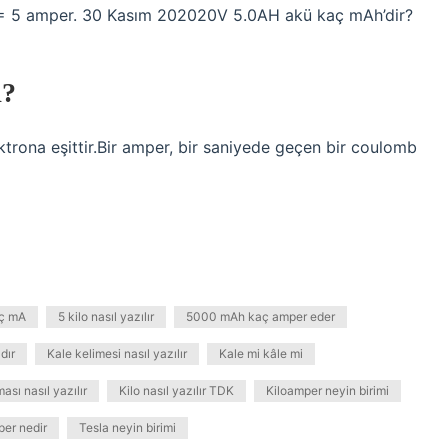
= 5 amper. 30 Kasım 202020V 5.0AH akü kaç mAh’dir?
?
trona eşittir.Bir amper, bir saniyede geçen bir coulomb
ç mA
5 kilo nasıl yazılır
5000 mAh kaç amper eder
dır
Kale kelimesi nasıl yazılır
Kale mi kâle mi
ması nasıl yazılır
Kilo nasıl yazılır TDK
Kiloamper neyin birimi
er nedir
Tesla neyin birimi