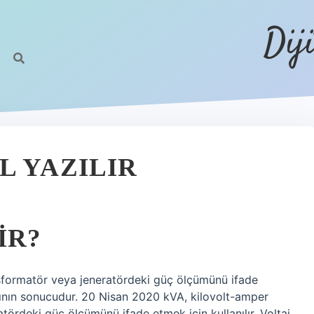
Dij
L YAZILIR
IR?
nsformatör veya jeneratördeki güç ölçümünü ifade
asının sonucudur. 20 Nisan 2020 kVA, kilovolt-amper
tördeki güç ölçümünü ifade etmek için kullanılır. Voltaj