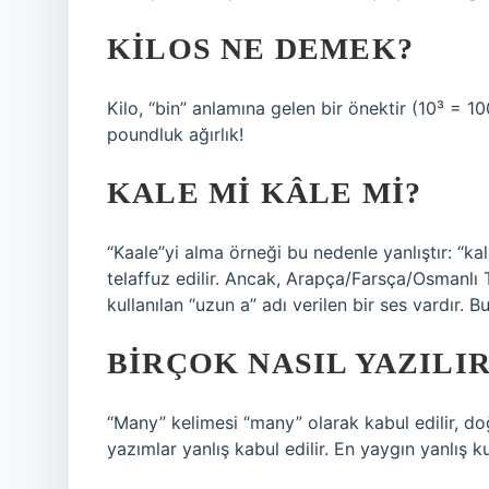
KILOS NE DEMEK?
Kilo, “bin” anlamına gelen bir önektir (10³ = 100
poundluk ağırlık!
KALE MI KÂLE MI?
“Kaale”yi alma örneği bu nedenle yanlıştır: “kal
telaffuz edilir. Ancak, Arapça/Farsça/Osmanlı
kullanılan “uzun a” adı verilen bir ses vardır. Bu 
BIRÇOK NASIL YAZILIR
“Many” kelimesi “many” olarak kabul edilir, doğ
yazımlar yanlış kabul edilir. En yaygın yanlış k