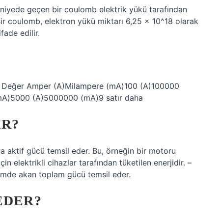
saniyede geçen bir coulomb elektrik yükü tarafından
 Bir coulomb, elektron yükü miktarı 6,25 x 10^18 olarak
fade edilir.
 Değer Amper (A)Milampere (mA)100 (A)100000
A)5000 (A)5000000 (mA)9 satır daha
IR?
a aktif gücü temsil eder. Bu, örneğin bir motoru
n elektrikli cihazlar tarafından tüketilen enerjidir. –
temde akan toplam gücü temsil eder.
EDER?