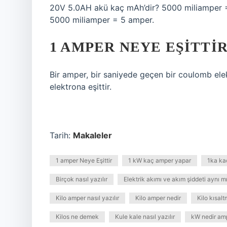
20V 5.0AH akü kaç mAh’dir? 5000 miliamper 
5000 miliamper = 5 amper.
1 AMPER NEYE EŞITTIR
Bir amper, bir saniyede geçen bir coulomb elek
elektrona eşittir.
Tarih:
Makaleler
1 amper Neye Eşittir
1 kW kaç amper yapar
1ka ka
Birçok nasıl yazılır
Elektrik akımı ve akım şiddeti aynı mı
Kilo amper nasıl yazılır
Kilo amper nedir
Kilo kısalt
Kilos ne demek
Kule kale nasıl yazılır
kW nedir amp