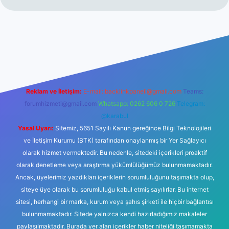
lexbetgiris.org
Reklam ve İletişim:
E-mail:
backlinkpaneli@gmail.com
Teams:
forumhizmeti@gmail.com
Whatsapp: 0262 606 0 726
Telegram:
@karabul
Yasal Uyarı:
Sitemiz, 5651 Sayılı Kanun gereğince Bilgi Teknolojileri
ve İletişim Kurumu (BTK) tarafından onaylanmış bir Yer Sağlayıcı
olarak hizmet vermektedir. Bu nedenle, sitedeki içerikleri proaktif
olarak denetleme veya araştırma yükümlülüğümüz bulunmamaktadır.
Ancak, üyelerimiz yazdıkları içeriklerin sorumluluğunu taşımakta olup,
siteye üye olarak bu sorumluluğu kabul etmiş sayılırlar. Bu internet
sitesi, herhangi bir marka, kurum veya şahıs şirketi ile hiçbir bağlantısı
bulunmamaktadır. Sitede yalnızca kendi hazırladığımız makaleler
paylaşılmaktadır. Burada yer alan içerikler haber niteliği taşımamakta