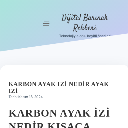
Dijital Barınak
menüyü
Rehberi
aç
Teknolojiyle dolu keyifli öneriler!
Anasayfa
Gizlilik
Politikası
Yasal Uyarı
KARBON AYAK IZI NEDIR AYAK
Hakkımızda
IZI
Tarih: Kasım 18, 2024
KARBON AYAK IZI
NEDIR KISACA