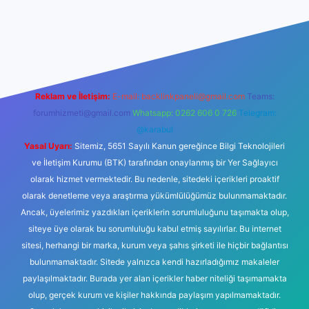
ps://www.betexper.xyz/
elexbetgiris.org
Reklam ve İletişim:
E-mail:
backlinkpaneli@gmail.com
Teams:
forumhizmeti@gmail.com
Whatsapp: 0262 606 0 726
Telegram:
@karabul
Yasal Uyarı:
Sitemiz, 5651 Sayılı Kanun gereğince Bilgi Teknolojileri
ve İletişim Kurumu (BTK) tarafından onaylanmış bir Yer Sağlayıcı
olarak hizmet vermektedir. Bu nedenle, sitedeki içerikleri proaktif
olarak denetleme veya araştırma yükümlülüğümüz bulunmamaktadır.
Ancak, üyelerimiz yazdıkları içeriklerin sorumluluğunu taşımakta olup,
siteye üye olarak bu sorumluluğu kabul etmiş sayılırlar. Bu internet
sitesi, herhangi bir marka, kurum veya şahıs şirketi ile hiçbir bağlantısı
bulunmamaktadır. Sitede yalnızca kendi hazırladığımız makaleler
paylaşılmaktadır. Burada yer alan içerikler haber niteliği taşımamakta
olup, gerçek kurum ve kişiler hakkında paylaşım yapılmamaktadır.