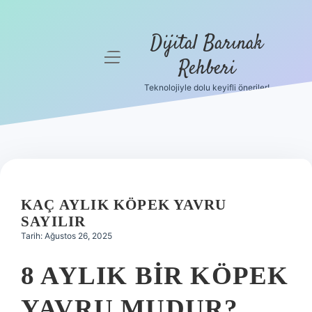
Dijital Barınak
menüyü
Rehberi
aç
Teknolojiyle dolu keyifli öneriler!
Anasayfa
Gizlilik
Politikası
Yasal Uyarı
KAÇ AYLIK KÖPEK YAVRU
Hakkımızda
SAYILIR
Tarih: Ağustos 26, 2025
8 AYLIK BIR KÖPEK
YAVRU MUDUR?