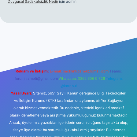
Duygusal Sadakatsizlik Nedir
için
admin
s://www.betexper.xyz/
elexbetgiris.org
Reklam ve İletişim:
E-mail:
backlinkpaneli@gmail.com
Teams:
forumhizmeti@gmail.com
Whatsapp: 0262 606 0 726
Telegram:
@karabul
Yasal Uyarı:
Sitemiz, 5651 Sayılı Kanun gereğince Bilgi Teknolojileri
ve İletişim Kurumu (BTK) tarafından onaylanmış bir Yer Sağlayıcı
olarak hizmet vermektedir. Bu nedenle, sitedeki içerikleri proaktif
olarak denetleme veya araştırma yükümlülüğümüz bulunmamaktadır.
Ancak, üyelerimiz yazdıkları içeriklerin sorumluluğunu taşımakta olup,
siteye üye olarak bu sorumluluğu kabul etmiş sayılırlar. Bu internet