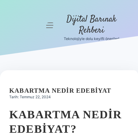
Dijital Barınak
menüyü
Rehberi
aç
Teknolojiyle dolu keyifli öneriler!
Anasayfa
Gizlilik
Politikası
Yasal Uyarı
KABARTMA NEDIR EDEBIYAT
Hakkımızda
Tarih: Temmuz 22, 2024
KABARTMA NEDIR
EDEBIYAT?