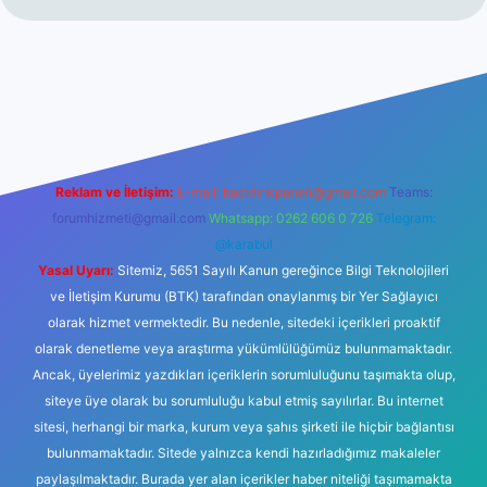
 giriş
https://www.betexper.xyz/
elexbetgiris.org
Reklam ve İletişim:
E-mail:
backlinkpaneli@gmail.com
Teams:
forumhizmeti@gmail.com
Whatsapp: 0262 606 0 726
Telegram:
@karabul
Yasal Uyarı:
Sitemiz, 5651 Sayılı Kanun gereğince Bilgi Teknolojileri
ve İletişim Kurumu (BTK) tarafından onaylanmış bir Yer Sağlayıcı
olarak hizmet vermektedir. Bu nedenle, sitedeki içerikleri proaktif
olarak denetleme veya araştırma yükümlülüğümüz bulunmamaktadır.
Ancak, üyelerimiz yazdıkları içeriklerin sorumluluğunu taşımakta olup,
siteye üye olarak bu sorumluluğu kabul etmiş sayılırlar. Bu internet
sitesi, herhangi bir marka, kurum veya şahıs şirketi ile hiçbir bağlantısı
bulunmamaktadır. Sitede yalnızca kendi hazırladığımız makaleler
paylaşılmaktadır. Burada yer alan içerikler haber niteliği taşımamakta