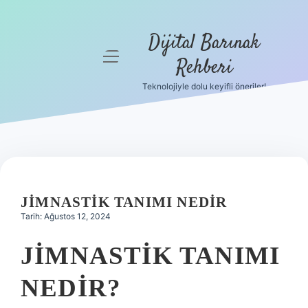
Dijital Barınak
menüyü
Rehberi
aç
Teknolojiyle dolu keyifli öneriler!
Anasayfa
Gizlilik
Politikası
Yasal Uyarı
JIMNASTIK TANIMI NEDIR
Hakkımızda
Tarih: Ağustos 12, 2024
JIMNASTIK TANIMI
NEDIR?