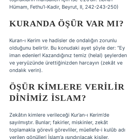
Hümam, Fethu’l-Kadir, Beyrut, II, 242-243-250)
KURANDA ÖŞÜR VAR MI?
Kuran-ı Kerim ve hadisler de ondalığın zorunlu
olduğunu belirtir. Bu konudaki ayet şöyle der: “Ey
iman edenler! Kazandığınız temiz (helal) şeylerden
ve yeryüzünde ürettiğinizden harcayın (zekât ve
ondalık verin).
ÖŞÜR KIMLERE VERILIR
DINIMIZ İSLAM?
Zekâtın kimlere verileceği Kur’an-ı Kerim’de
sayılmıştır. Bunlar; fakirler, miskinler, zekât
toplamakla görevli görevliler, müellefe-i kulûb adı
verilen gönülleri İslam’a ısındırılacak kişiler,