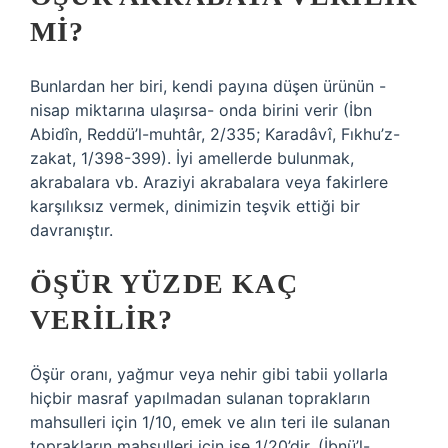
MI?
Bunlardan her biri, kendi payına düşen ürünün -
nisap miktarına ulaşırsa- onda birini verir (İbn
Abidîn, Reddü’l-muhtâr, 2/335; Karadâvî, Fıkhu’z-
zakat, 1/398-399). İyi amellerde bulunmak,
akrabalara vb. Araziyi akrabalara veya fakirlere
karşılıksız vermek, dinimizin teşvik ettiği bir
davranıştır.
ÖŞÜR YÜZDE KAÇ
VERILIR?
Öşür oranı, yağmur veya nehir gibi tabii yollarla
hiçbir masraf yapılmadan sulanan toprakların
mahsulleri için 1/10, emek ve alın teri ile sulanan
toprakların mahsulleri için ise 1/20’dir. (İbnü’l-