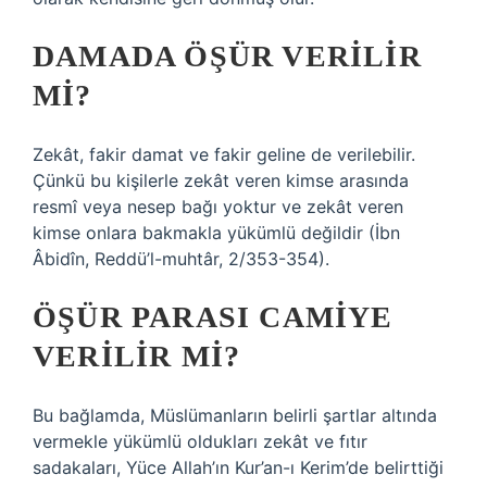
DAMADA ÖŞÜR VERILIR
MI?
Zekât, fakir damat ve fakir geline de verilebilir.
Çünkü bu kişilerle zekât veren kimse arasında
resmî veya nesep bağı yoktur ve zekât veren
kimse onlara bakmakla yükümlü değildir (İbn
Âbidîn, Reddü’l-muhtâr, 2/353-354).
ÖŞÜR PARASI CAMIYE
VERILIR MI?
Bu bağlamda, Müslümanların belirli şartlar altında
vermekle yükümlü oldukları zekât ve fıtır
sadakaları, Yüce Allah’ın Kur’an-ı Kerim’de belirttiği