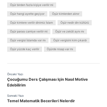
Öşür birden fazla kişiye verilir mi
Öşür hangi ayette geçiyor
Öşür kimlerden alınır
Öşür kimlere verilir dinimiz İslam
Öşür nedir din kültürü
Öşür parası camiye verilir mi
Öşür ve zekât aynı mı
Öşür vergisi İslamda var mı
Öşür vergisini kim çıkardı
Öşür yüzde kaç verilir
Öşürde nisap var mı
Önceki Yazı
Çocuğumu Ders Çalışması Için Nasıl Motive
Edebilirim
Sonraki Yazı
Temel Matematik Becerileri Nelerdir