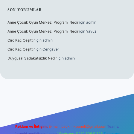
SON YORUMLAR
Anne Çocuk Oyun Merkezi Programı Nedir
için
admin
Anne Çocuk Oyun Merkezi Programı Nedir
için
Yavuz
Ciro Kaç Çeşittir
için
admin
Ciro Kaç Çeşittir
için
Cengaver
Duygusal Sadakatsizlik Nedir
için
admin
ttps://www.betexper.xyz/
elexbetgiris.org
Reklam ve İletişim:
E-mail:
backlinkpaneli@gmail.com
Teams:
forumhizmeti@gmail.com
Whatsapp: 0262 606 0 726
Telegram: