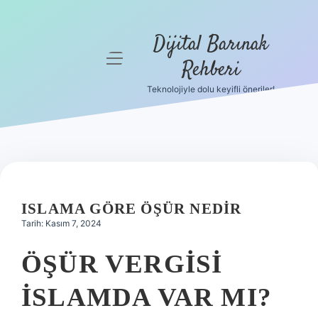
Dijital Barınak
menüyü
Rehberi
aç
Teknolojiyle dolu keyifli öneriler!
Anasayfa
Gizlilik
Politikası
Yasal Uyarı
ISLAMA GÖRE ÖŞÜR NEDIR
Hakkımızda
Tarih: Kasım 7, 2024
ÖŞÜR VERGISI
İSLAMDA VAR MI?