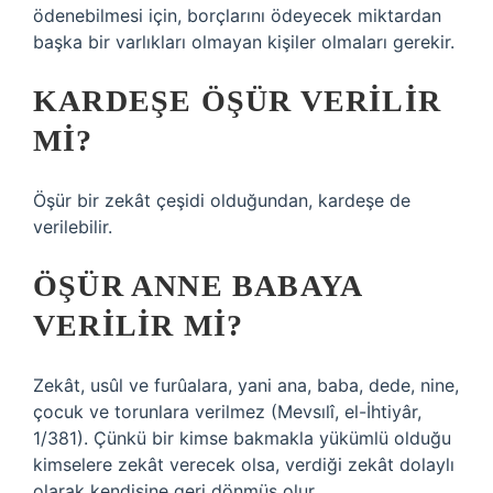
ödenebilmesi için, borçlarını ödeyecek miktardan
başka bir varlıkları olmayan kişiler olmaları gerekir.
KARDEŞE ÖŞÜR VERILIR
MI?
Öşür bir zekât çeşidi olduğundan, kardeşe de
verilebilir.
ÖŞÜR ANNE BABAYA
VERILIR MI?
Zekât, usûl ve furûalara, yani ana, baba, dede, nine,
çocuk ve torunlara verilmez (Mevsılî, el-İhtiyâr,
1/381). Çünkü bir kimse bakmakla yükümlü olduğu
kimselere zekât verecek olsa, verdiği zekât dolaylı
olarak kendisine geri dönmüş olur.