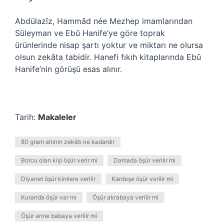
Abdülazîz, Hammâd née Mezhep imamlarından
Süleyman ve Ebû Hanife’ye göre toprak
ürünlerinde nisap şartı yoktur ve miktarı ne olursa
olsun zekâta tabidir. Hanefi fıkıh kitaplarında Ebû
Hanife’nin görüşü esas alınır.
Tarih:
Makaleler
80 gram altının zekâtı ne kadardır
Borcu olan kişi öşür verir mi
Damada öşür verilir mi
Diyanet öşür kimlere verilir
Kardeşe öşür verilir mi
Kuranda öşür var mı
Öşür akrabaya verilir mi
Öşür anne babaya verilir mi