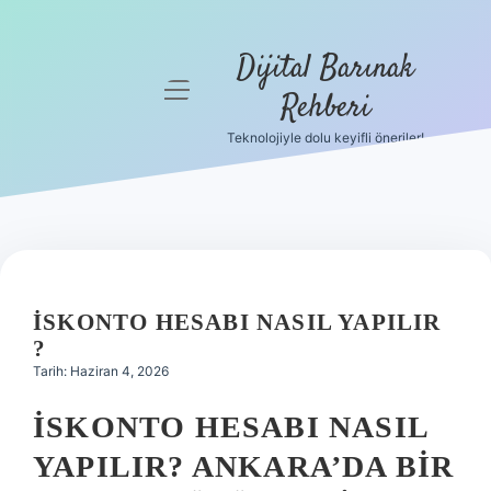
Dijital Barınak
menüyü
Rehberi
aç
Teknolojiyle dolu keyifli öneriler!
Anasayfa
Gizlilik
Politikası
Yasal Uyarı
İSKONTO HESABI NASIL YAPILIR
Hakkımızda
?
Tarih: Haziran 4, 2026
İSKONTO HESABI NASIL
YAPILIR? ANKARA’DA BIR