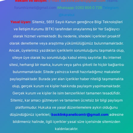
Reklam ve İletişim:
E-mail:
backlinkpaneli@gmail.com
Teams:
forumhizmeti@gmail.com
Whatsapp: 0262 606 0 726
Telegram:
@karabul
Yasal Uyarı:
Sitemiz, 5651 Sayılı Kanun gereğince Bilgi Teknolojileri
ve İletişim Kurumu (BTK) tarafından onaylanmış bir Yer Sağlayıcı
olarak hizmet vermektedir. Bu nedenle, sitedeki içerikleri proaktif
olarak denetleme veya araştırma yükümlülüğümüz bulunmamaktadır.
Ancak, üyelerimiz yazdıkları içeriklerin sorumluluğunu taşımakta olup,
siteye üye olarak bu sorumluluğu kabul etmiş sayılırlar. Bu internet
sitesi, herhangi bir marka, kurum veya şahıs şirketi ile hiçbir bağlantısı
bulunmamaktadır. Sitede yalnızca kendi hazırladığımız makaleler
paylaşılmaktadır. Burada yer alan içerikler haber niteliği taşımamakta
olup, gerçek kurum ve kişiler hakkında paylaşım yapılmamaktadır.
Gerçek kurum ve kişiler ile isim benzerlikleri tamamen tesadüfidir.
Sitemiz, kar amacı gütmeyen ve tamamen ücretsiz bir bilgi paylaşım
platformudur. Hukuka ve yasal düzenlemelere aykırı olduğunu
düşündüğünüz içerikleri,
backlinkpanelicomtr@gmail.com
adresine
bildirmeniz halinde, ilgili içerikler yasal süre içerisinde sitemizden
kaldırılacaktır.