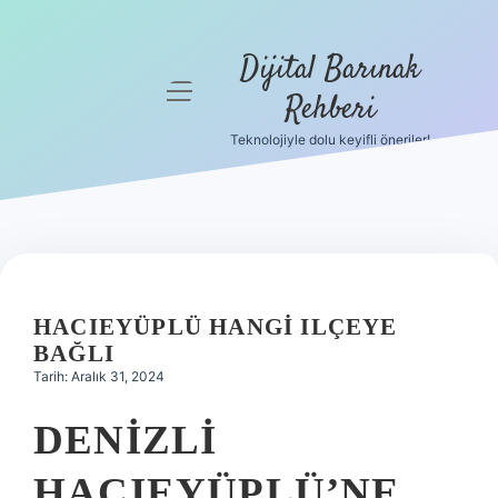
Dijital Barınak
menüyü
Rehberi
aç
Teknolojiyle dolu keyifli öneriler!
Anasayfa
Gizlilik
Politikası
Yasal Uyarı
HACIEYÜPLÜ HANGI ILÇEYE
Hakkımızda
BAĞLI
Tarih: Aralık 31, 2024
DENIZLI
HACIEYÜPLÜ’NE