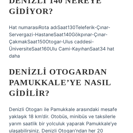
DENIZLI 140 NEREYE
GIDIYOR?
Hat numarasıRota adıSaat130Teleferik-Çınar-
Servergazi-HastaneSaat140Gökpınar-Çınar-
ÇakmakSaat150Otogar-Ulus caddesi-
ÜniversiteSaat160Ulu Cami-KayıhanSaat34 hat
daha
DENIZLI OTOGARDAN
PAMUKKALE’YE NASIL
GIDILIR?
Denizli Otogarı ile Pamukkale arasındaki mesafe
yaklaşık 18 km’dir. Otobüs, minibüs ve taksilerle
yarım saatlik bir yolculuk yaparak Pamukkale’ye
ulaşabilirsiniz. Denizli Otogarı’ndan her 20