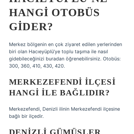
HANGI OTOBÜS
GIDER?
Merkez bölgenin en çok ziyaret edilen yerlerinden
biri olan Hacıeyüplü’ye toplu taşıma ile nasıl
gidebileceğinizi buradan öğrenebilirsiniz. Otobüs:
300, 360, 410, 430, 420.
MERKEZEFENDI ILÇESI
HANGI ILE BAĞLIDIR?
Merkezefendi, Denizli ilinin Merkezefendi ilçesine
bağlı bir ilçedir.
DENIZLI GÜMÜŞLER