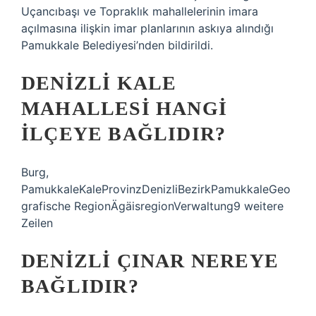
Uçancıbaşı ve Topraklık mahallelerinin imara
açılmasına ilişkin imar planlarının askıya alındığı
Pamukkale Belediyesi’nden bildirildi.
DENIZLI KALE
MAHALLESI HANGI
ILÇEYE BAĞLIDIR?
Burg,
PamukkaleKaleProvinzDenizliBezirkPamukkaleGeo
grafische RegionÄgäisregionVerwaltung9 weitere
Zeilen
DENIZLI ÇINAR NEREYE
BAĞLIDIR?