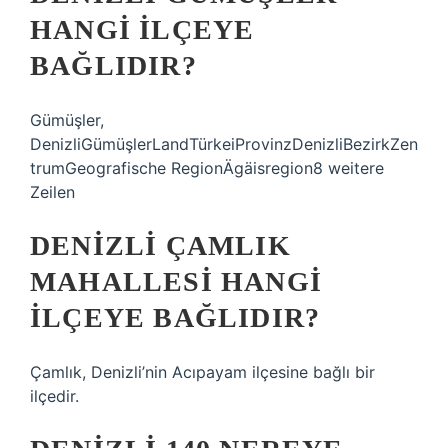
HANGI ILÇEYE
BAĞLIDIR?
Gümüşler,
DenizliGümüşlerLandTürkeiProvinzDenizliBezirkZen
trumGeografische RegionÄgäisregion8 weitere
Zeilen
DENIZLI ÇAMLIK
MAHALLESI HANGI
ILÇEYE BAĞLIDIR?
Çamlık, Denizli’nin Acıpayam ilçesine bağlı bir
ilçedir.