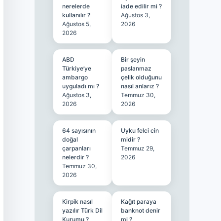
nerelerde
iade edilir mi ?
kullanılır ?
Ağustos 3,
Ağustos 5,
2026
2026
ABD
Bir şeyin
Türkiye’ye
paslanmaz
ambargo
çelik olduğunu
uyguladı mı ?
nasıl anlarız ?
Ağustos 3,
Temmuz 30,
2026
2026
64 sayısının
Uyku felci cin
doğal
midir ?
çarpanları
Temmuz 29,
nelerdir ?
2026
Temmuz 30,
2026
Kirpik nasıl
Kağıt paraya
yazılır Türk Dil
banknot denir
Kurumu ?
mi ?