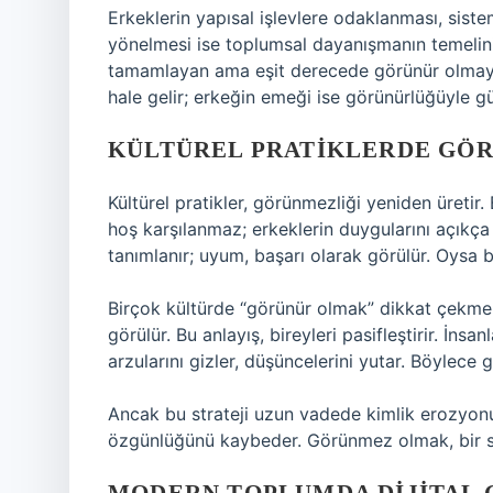
Erkeklerin yapısal işlevlere odaklanması, sistemi
yönelmesi ise toplumsal dayanışmanın temelini k
tamamlayan ama eşit derecede görünür olmayan
hale gelir; erkeğin emeği ise görünürlüğüyle g
KÜLTÜREL PRATIKLERDE GÖ
Kültürel pratikler, görünmezliği yeniden üretir
hoş karşılanmaz; erkeklerin duygularını açıkça 
tanımlanır; uyum, başarı olarak görülür. Oysa 
Birçok kültürde “görünür olmak” dikkat çekme
görülür. Bu anlayış, bireyleri pasifleştirir. İnsa
arzularını gizler, düşüncelerini yutar. Böylece
Ancak bu strateji uzun vadede kimlik erozyonu
özgünlüğünü kaybeder. Görünmez olmak, bir sü