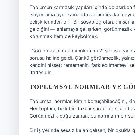
Toplumun karmaşık yapıları içinde dolaşırken f
istiyor ama aynı zamanda görünmez kalmayı d
çelişkilerinden biri. Bir sosyolog olarak insan
geldiğini — anlamaya çalışırken, görünmezlik 
korunmak hem de kaybolmak.
“Görünmez olmak mümkün mü?” sorusu, yalnızca
sorusu haline geldi. Çünkü görünmezlik, yalnızca
kendini hissettirememenin, fark edilmemeyi s
ifadesidir.
TOPLUMSAL NORMLAR VE GÖR
Toplumsal normlar, kimin konuşabileceğini, kim
Her toplum, belli bir düzeni sürdürmek için bazı 
Görünmezlik çoğu zaman, bu normların bir son
Bir iş yerinde sessiz kalan çalışan, bir okulda