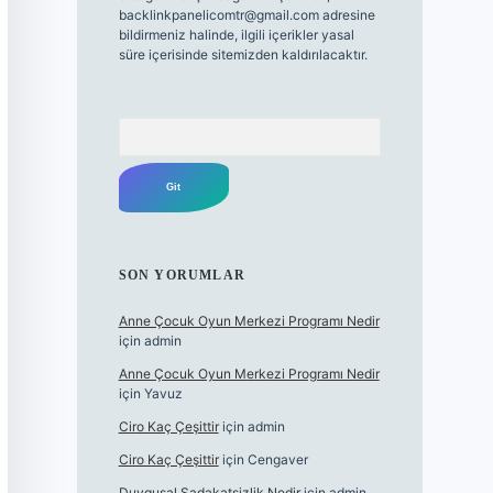
backlinkpanelicomtr@gmail.com
adresine
bildirmeniz halinde, ilgili içerikler yasal
süre içerisinde sitemizden kaldırılacaktır.
Arama
SON YORUMLAR
Anne Çocuk Oyun Merkezi Programı Nedir
için
admin
Anne Çocuk Oyun Merkezi Programı Nedir
için
Yavuz
Ciro Kaç Çeşittir
için
admin
Ciro Kaç Çeşittir
için
Cengaver
Duygusal Sadakatsizlik Nedir
için
admin