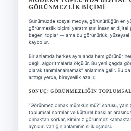
MODERN TOPLUMDA DIJITAL 
GÖRÜNMEZLIK BIÇIMI
Günümüzde sosyal medya, görünürlüğün en yük
görünmezlik biçimi yaratmıştır. İnsanlar dijital 
beğeni toplar — ama bu görünürlük, yüzeysel b
kaybolur.
Bir anlamda herkes aynı anda hem görünür hem
değil, algoritmalarla ölçülür. Bu yeni çağda 
olarak tanımlanamamak” anlamına gelir. Bu da 
arttığı yerde, bireysellik azalır.
SONUÇ: GÖRÜNMEZLIĞIN TOPLUMSAL
“Görünmez olmak mümkün mü?” sorusu, yalnızca 
toplumsal normlar ve kültürel baskılar arasın
olmaktan korkar, kimimiz görünmez kalmaktan
aynıdır: varlığın anlamının silikleşmesi.