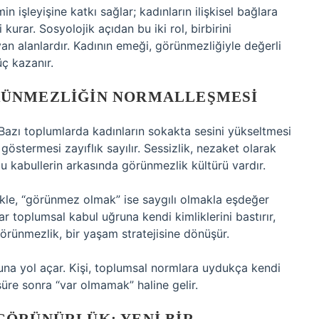
n işleyişine katkı sağlar; kadınların ilişkisel bağlara
urar. Sosyolojik açıdan bu iki rol, birbirini
 alanlardır. Kadının emeği, görünmezliğiyle değerli
üç kazanır.
RÜNMEZLIĞIN NORMALLEŞMESI
. Bazı toplumlarda kadınların sokakta sesini yükseltmesi
göstermesi zayıflık sayılır. Sessizlik, nezaket olarak
bu kabullerin arkasında görünmezlik kültürü vardır.
kle, “görünmez olmak” ise saygılı olmakla eşdeğer
nlar toplumsal kabul uğruna kendi kimliklerini bastırır,
 görünmezlik, bir yaşam stratejisine dönüşür.
na yol açar. Kişi, toplumsal normlara uydukça kendi
re sonra “var olmamak” haline gelir.