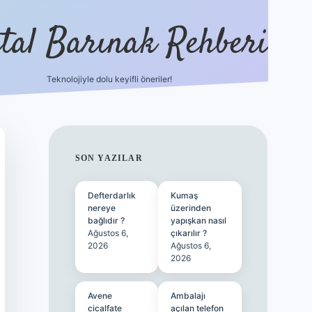
ital Barınak Rehberi
Teknolojiyle dolu keyifli öneriler!
hiltonbet günce
SIDEBAR
SON YAZILAR
Defterdarlık
Kumaş
nereye
üzerinden
bağlıdır ?
yapışkan nasıl
Ağustos 6,
çıkarılır ?
2026
Ağustos 6,
2026
Avene
Ambalajı
cicalfate
açılan telefon