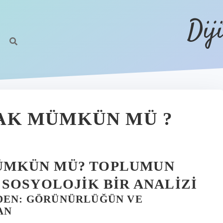
Dij
K MÜMKÜN MÜ ?
ÜMKÜN MÜ? TOPLUMUN
SOSYOLOJIK BIR ANALIZI
DEN: GÖRÜNÜRLÜĞÜN VE
AN