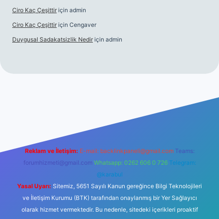
Ciro Kaç Çeşittir
için
admin
Ciro Kaç Çeşittir
için
Cengaver
Duygusal Sadakatsizlik Nedir
için
admin
iriş
https://www.betexper.xyz/
elexbetgiris.org
Reklam ve İletişim:
E-mail:
backlinkpaneli@gmail.com
Teams:
forumhizmeti@gmail.com
Whatsapp: 0262 606 0 726
Telegram:
@karabul
Yasal Uyarı:
Sitemiz, 5651 Sayılı Kanun gereğince Bilgi Teknolojileri
ve İletişim Kurumu (BTK) tarafından onaylanmış bir Yer Sağlayıcı
olarak hizmet vermektedir. Bu nedenle, sitedeki içerikleri proaktif