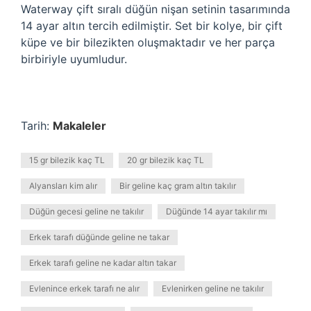
Waterway çift sıralı düğün nişan setinin tasarımında
14 ayar altın tercih edilmiştir. Set bir kolye, bir çift
küpe ve bir bilezikten oluşmaktadır ve her parça
birbiriyle uyumludur.
Tarih:
Makaleler
15 gr bilezik kaç TL
20 gr bilezik kaç TL
Alyansları kim alır
Bir geline kaç gram altın takılır
Düğün gecesi geline ne takılır
Düğünde 14 ayar takılır mı
Erkek tarafı düğünde geline ne takar
Erkek tarafı geline ne kadar altın takar
Evlenince erkek tarafı ne alır
Evlenirken geline ne takılır