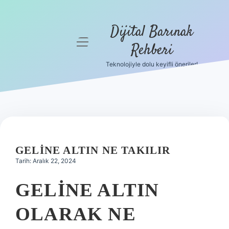
Dijital Barınak
menüyü
Rehberi
aç
Teknolojiyle dolu keyifli öneriler!
Anasayfa
Gizlilik
Politikası
Yasal Uyarı
GELINE ALTIN NE TAKILIR
Hakkımızda
Tarih: Aralık 22, 2024
GELINE ALTIN
OLARAK NE