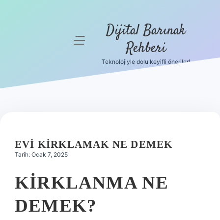
Dijital Barınak
menüyü
Rehberi
aç
Teknolojiyle dolu keyifli öneriler!
Anasayfa
Gizlilik
Politikası
Yasal Uyarı
EVI KIRKLAMAK NE DEMEK
Hakkımızda
Tarih: Ocak 7, 2025
KIRKLANMA NE
DEMEK?