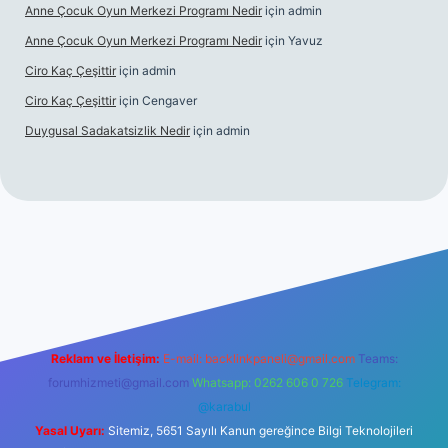
Anne Çocuk Oyun Merkezi Programı Nedir
için
admin
Anne Çocuk Oyun Merkezi Programı Nedir
için
Yavuz
Ciro Kaç Çeşittir
için
admin
Ciro Kaç Çeşittir
için
Cengaver
Duygusal Sadakatsizlik Nedir
için
admin
tps://www.betexper.xyz/
elexbetgiris.org
Reklam ve İletişim:
E-mail:
backlinkpaneli@gmail.com
Teams:
forumhizmeti@gmail.com
Whatsapp: 0262 606 0 726
Telegram:
@karabul
Yasal Uyarı:
Sitemiz, 5651 Sayılı Kanun gereğince Bilgi Teknolojileri